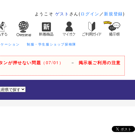
ようこそ
ゲスト
さん(
ログイン
／
新規登録
)
ニケーション
制服・学生服ショップ探検隊
タンが押せない問題
（07/01）
－
掲示板ご利用の注意