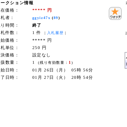
オークション情報
現在価格：
***** 円
落札者：
ggyiz47x
(
89
)
残り時間：
終了
入札件数：
1 件
|
入札履歴
|
開始価格：
***** 円
入札単位：
250 円
即決価格：
設定なし
取扱数量：
1
1
(残り有効数量：
)
開始日時：
01月 26日（月） 05時 56分
終了日時：
01月 27日（火） 20時 54分