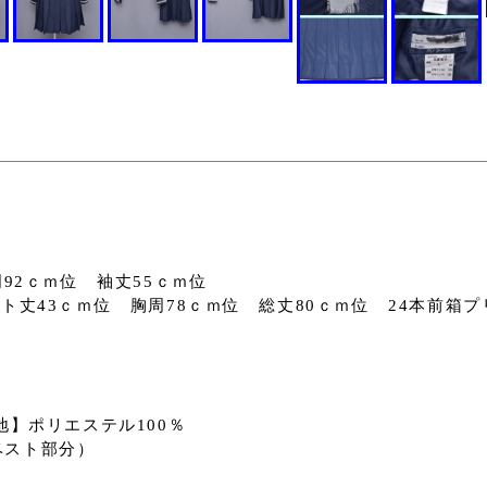
92ｃｍ位 袖丈55ｃｍ位
ト丈43ｃｍ位 胸周78ｃｍ位 総丈80ｃｍ位 24本前箱プ
地】ポリエステル100％
ベスト部分）