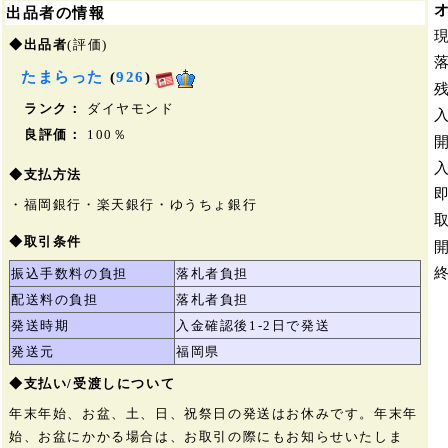
出品者の情報
◆出品者
(評価)
たまらった
(
926
)
ランク：
ダイヤモンド
良評価：
100％
◆支払方法
・福岡銀行・楽天銀行・ゆうちょ銀行
◆取引条件
振込手数料の負担
落札者負担
配送料の負担
落札者負担
発送時期
入金確認後1-2日で発送
発送元
福岡県
◆支払い/受渡しについて
年末年始、お盆、土、日、祝祭日の発送はお休みです。年末年
始、お盆にかかる場合は、お取引の際にもお知らせいたしま