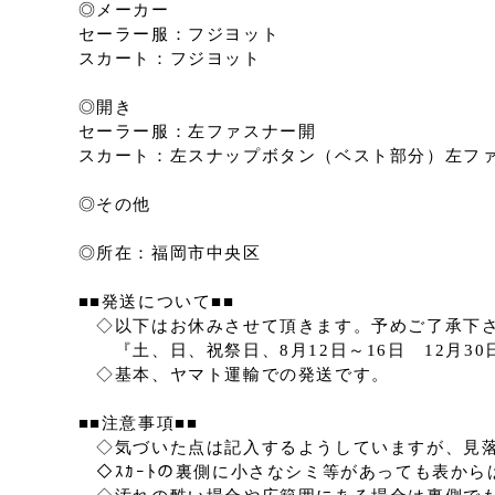
◎メーカー
セーラー服：フジヨット
スカート：フジヨット
◎開き
セーラー服：左ファスナー開
スカート：左スナップボタン（ベスト部分）左フ
◎その他
◎所在：福岡市中央区
■■発送について■■
◇以下はお休みさせて頂きます。予めご了承下
『土、日、祝祭日、8月12日～16日 12月30
◇基本、ヤマト運輸での発送です。
■■注意事項■■
◇気づいた点は記入するようしていますが、見落
◇ｽｶｰﾄの裏側に小さなシミ等があっても表から