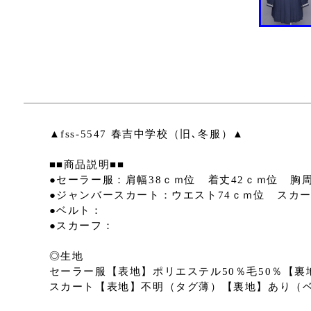
▲fss-5547 春吉中学校（旧､冬服）▲
■■商品説明■■
●セーラー服：肩幅38ｃｍ位 着丈42ｃｍ位 胸周
●ジャンバースカート：ウエスト74ｃｍ位 スカー
●ベルト：
●スカーフ：
◎生地
セーラー服【表地】ポリエステル50％毛50％【裏
スカート【表地】不明（タグ薄）【裏地】あり（