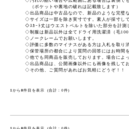
◇汚れの酷い場合や広範囲にある場合は裏側でも
（ポケットや裏地の破れは記載致します）
◇出品商品は中古品なので、新品のような完璧な
◇サイズは一部を除き実寸です。素人が採寸して
◇ｽｶｰﾄ丈はウエストベルトを除いた部分を計測
◇制服は新品以外は全てドライ用洗濯済（毛10
◇ノークレームでお願いします。
◇評価に多数のマイナスがある方は入札を取り消
◇保管場所の都合により質問の回答にはお時間を
◇他でも同商品を販売しております。場合によっ
◇出品商品は、公開画像以外にも画像を残して
◇その他、ご質問があればお気軽にどうぞ！！
1
から
0
件目を表示 (合計：0件)
1
から
0
件目を表示 (合計：0件)