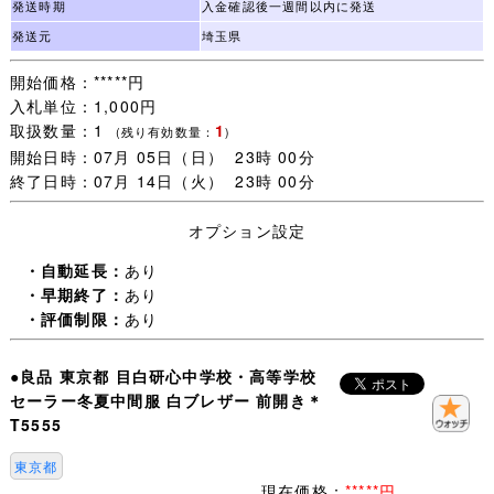
発送時期
入金確認後一週間以内に発送
夏スカート：W表示69 W最大値70cm 総丈52cm 24本箱ヒ
発送元
埼玉県
ダ ベルト一部小スレ
開始価格：*****円
入札単位：1,000円
・お手数ですが下記を全てお読みいただき、ご入札＝ご了
取扱数量：1
1
承いただいたこととさせていただきます。
(残り有効数量：
)
開始日時：07月 05日（日） 23時 00分
終了日時：07月 14日（火） 23時 00分
・日々学校生活に使われた制服なので、着用できないほど
の汚れやダメージ以外は記載していません、写真を優先し
オプション設定
ます。
・自動延長：
あり
・【 評価：新規の方 いたずら入札防止の為 】
・早期終了：
あり
・評価制限：
あり
評価新規の方は［責任をもって取引する］ことをご入札前
に質問欄からお約束ください。
●良品 東京都 目白研心中学校・高等学校
(「 入札します 」だけは不可 お約束のない場合は残念です
セーラー冬夏中間服 白ブレザー 前開き＊
が入札をお取り消しすることがあります。)
T5555
未連絡 未入金 キャンセルの多くが評価新規の方で、本当
に困っています。
東京都
（いたずら落札は随時必ず管理人様へID報告します。)
現在価格：
*****円