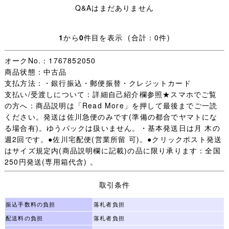
Q&Aはまだありません
下記ほか特筆するような汚れ・ダメージはありません。
1
から
0
件目を表示 (合計：0件)
白ブレザー：SIZE SR 肩幅40cm 身幅48cm 着丈57cm 袖
丈52cm
オークNo.：1767852050
商品状態：中古品
冬服上：SIZE MR 肩幅40cm 身幅48cm 着丈43cm 袖丈
支払方法：・銀行振込・郵便振替・クレジットカード
55cm
支払い/受渡しについて：詳細自己紹介欄参照★スマホでご覧
の方へ：商品説明は「Read More」を押して最後までご一読
中間服上：SIZE MR 上部うすよごれ
ください。発送は佐川急便のみです(準備の都合でヤマトにな
る場合有)。ゆうパックは扱いません。・基本発送日は月 木の
夏服上：SIZE MR
週2回です。●佐川宅配便(営業所留 可)。●クリックポスト発送
はサイズ規定内(商品説明欄に記載)の品に限り承ります：全国
セーター(紺)：SIZE M
250円発送(専用箱代含) 。
セーター(白)：肩幅44cm 身幅51cm 着丈54cm 袖丈54cm
取引条件
素材 アクリル 70％ 毛 30％ 袖先小うすよごれ
振込手数料の負担
落札者負担
冬スカート：W表示69 W最大値70cm 総丈52cm 24本箱ヒ
配送料の負担
落札者負担
ダ