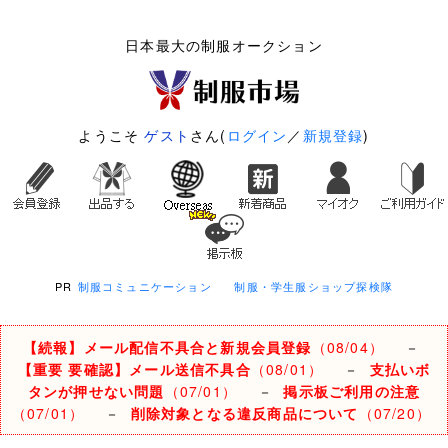
日本最大の制服オークション
ようこそ
ゲスト
さん(
ログイン
／
新規登録
)
PR
制服コミュニケーション
制服・学生服ショップ探検隊
【続報】メール配信不具合と新規会員登録
（08/04）
－
【重要 要確認】メール送信不具合
（08/01）
－
支払いボ
タンが押せない問題
（07/01）
－
掲示板ご利用の注意
（07/01）
－
削除対象となる違反商品について
（07/20）