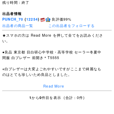
残り時間：終了
出品者情報
PUNCH_70
(
12254
)
良評価99%
出品者の商品一覧
この出品者をフォローする
★スマホの方は Read More を押して全てをお読みくださ
い。
●良品 東京都 目白研心中学校・高等学校 セーラー冬夏中
間服 白ブレザー 前開き＊T5555
※白ブレザーは大変よごれやすいですがここまで綺麗なも
のはとても珍しいため良品としました。
セーラー冬服上 夏服上 中間服上 白ブレザー セーター2種
Read More
冬スカート 夏スカートの指定品セットです。
1
から
0
件目を表示 (合計：0件)
(スカーフは付きません、「撮影参考」)
ほどよい使用感はございますが、