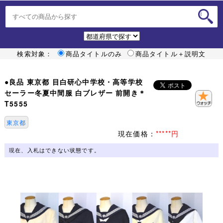
検索対象：
商品タイトルのみ
商品タイトル＋説明文
●良品 東京都 目白研心中学校・高等学校
セーラー冬夏中間服 白ブレザー 前開き＊
T5555
東京都
現在価格：
*****円
現在、入札はできない状態です。