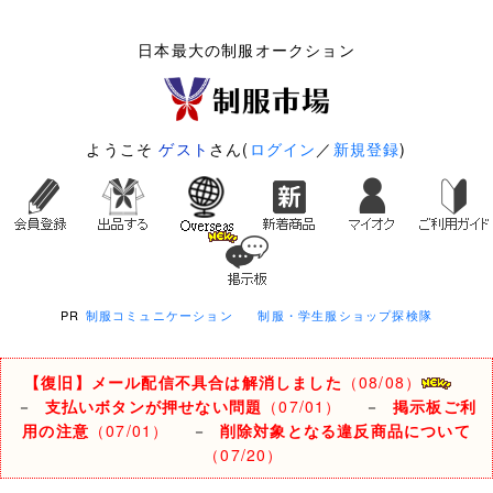
日本最大の制服オークション
ようこそ
ゲスト
さん(
ログイン
／
新規登録
)
PR
制服コミュニケーション
制服・学生服ショップ探検隊
【復旧】メール配信不具合は解消しました
（08/08）
－
支払いボタンが押せない問題
（07/01）
－
掲示板ご利
用の注意
（07/01）
－
削除対象となる違反商品について
（07/20）