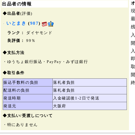
出品者の情報
◆出品者
(評価)
いとまき
(
987
)
ランク：
ダイヤモンド
良評価：
99％
◆支払方法
・ゆうちょ銀行振込・PayPay・みずほ銀行
◆取引条件
振込手数料の負担
落札者負担
配送料の負担
落札者負担
発送時期
入金確認後1-2日で発送
発送元
大阪府
◆支払い/受渡しについて
・特にありません