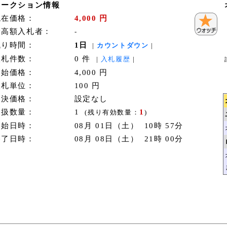
オークション情報
現在価格：
4,000 円
最高額入札者：
-
残り時間：
1日
|
カウントダウン
|
入札件数：
0 件
|
入札履歴
|
開始価格：
4,000 円
入札単位：
100 円
即決価格：
設定なし
取扱数量：
1
1
(残り有効数量：
)
開始日時：
08月 01日（土） 10時 57分
終了日時：
08月 08日（土） 21時 00分