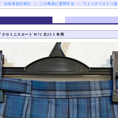
－
出品者自己紹介
－
この商品に質問する
－
ウォッチリストへ追
クロミニスカート W72 丈25.5 冬用