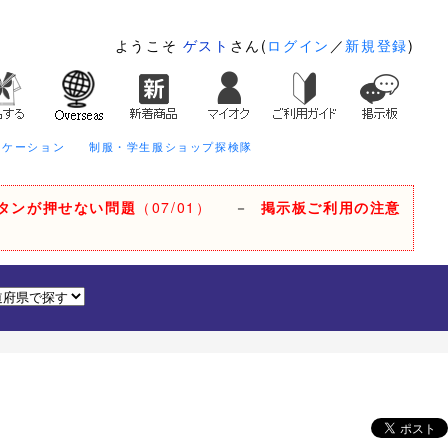
ようこそ
ゲスト
さん(
ログイン
／
新規登録
)
ニケーション
制服・学生服ショップ探検隊
タンが押せない問題
（07/01）
－
掲示板ご利用の注意