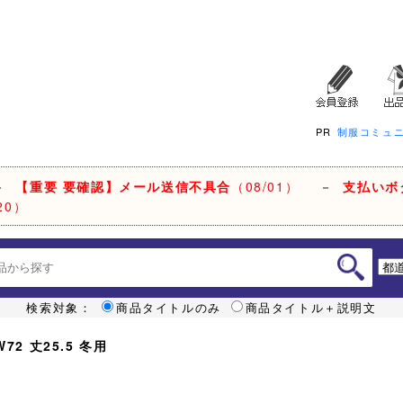
PR
制服コミュ
－
【重要 要確認】メール送信不具合
（08/01）
－
支払いボ
20）
検索対象：
商品タイトルのみ
商品タイトル＋説明文
2 丈25.5 冬用