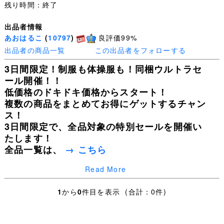
残り時間：終了
出品者情報
あおはるこ
(
10797
)
良評価99%
出品者の商品一覧
この出品者をフォローする
3日間限定！制服も体操服も！同梱ウルトラセ
ール開催！！
低価格のドキドキ価格からスタート！
複数の商品をまとめてお得にゲットするチャン
ス！
3日間限定で、全品対象の特別セールを開催い
たします！
全品一覧は、
→ こちら
Read More
皆様の入札を心よりお待ちしております！
1
から
0
件目を表示 (合計：0件)