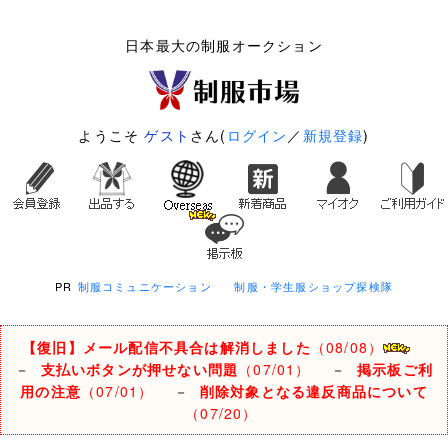
日本最大の制服オークション
ようこそ
ゲスト
さん(
ログイン
／
新規登録
)
PR
制服コミュニケーション
制服・学生服ショップ探検隊
【復旧】メール配信不具合は解消しました
（08/08）
－
支払いボタンが押せない問題
（07/01）
－
掲示板ご利
用の注意
（07/01）
－
削除対象となる違反商品について
（07/20）