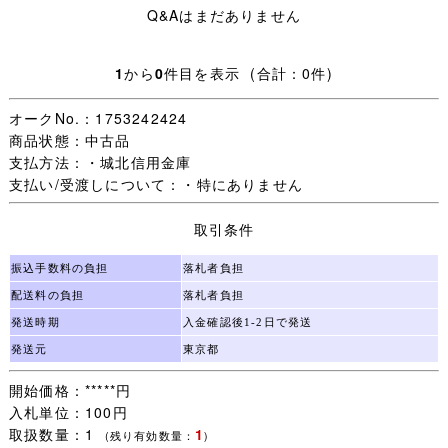
Q&Aはまだありません
■商品詳細 ■
1
から
0
件目を表示 (合計：0件)
サイズ / L
実寸サイズ/ 着丈約cm、身幅約48cm、肩幅約41cm、袖
オークNo.：1753242424
丈約21cm
商品状態：中古品
支払方法：・城北信用金庫
状態/ 特に問題なく着用可能です。
支払い/受渡しについて：・特にありません
取引条件
■配送方法■
振込手数料の負担
落札者負担
配送料の負担
落札者負担
①と②からお選びいただけます。
発送時期
入金確認後1-2日で発送
発送元
東京都
①クリックポスト（1品）
全国一律１８５円
開始価格：*****円
※同梱について、クリックポストの商品 + 佐川急便の商
入札単位：100円
品の同梱は、佐川急便に同梱して発送するため、送料は佐
取扱数量：1
1
(残り有効数量：
)
川急便の料金が適用されます。