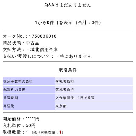
Q&Aはまだありません
■商品詳細 ■
1
から
0
件目を表示 (合計：0件)
サイズ /
※半袖Tシャツ・L/実寸サイズ/ 着丈約68cm、身幅約
オークNo.：1750836018
51cm
商品状態：中古品
※ハーフパンツ・LL/実寸サイズ/ ウエスト約66-90cm、
支払方法：・城北信用金庫
股下約25cm
支払い/受渡しについて：・特にありません
※ジャージ下・L/実寸サイズ/ ウエスト約64-88cm、股下
約75cm
取引条件
状態/ 記名刺繍があります。
振込手数料の負担
落札者負担
配送料の負担
落札者負担
発送時期
入金確認後1-2日で発送
発送元
東京都
■配送方法■
開始価格：*****円
入札単位：50円
①クリックポスト
取扱数量：1
1
(残り有効数量：
)
こちらの商品は、厚さがあるためクリックポストを