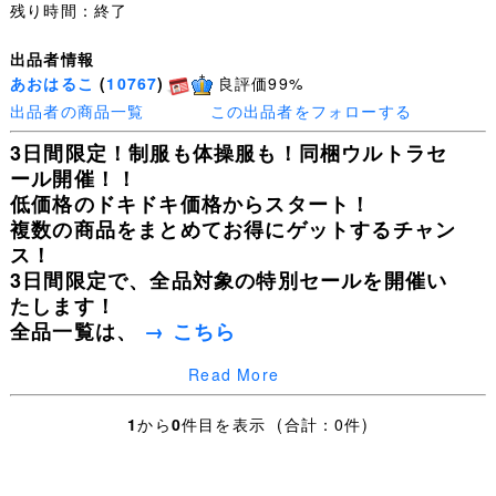
残り時間：終了
出品者情報
あおはるこ
(
10767
)
良評価99%
出品者の商品一覧
この出品者をフォローする
3日間限定！制服も体操服も！同梱ウルトラセ
ール開催！！
低価格のドキドキ価格からスタート！
複数の商品をまとめてお得にゲットするチャン
ス！
3日間限定で、全品対象の特別セールを開催い
たします！
全品一覧は、
→ こちら
Read More
皆様の入札を心よりお待ちしております！
1
から
0
件目を表示 (合計：0件)