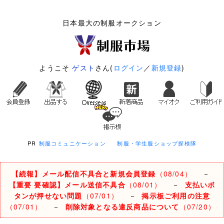
日本最大の制服オークション
ようこそ
ゲスト
さん(
ログイン
／
新規登録
)
PR
制服コミュニケーション
制服・学生服ショップ探検隊
【続報】メール配信不具合と新規会員登録
（08/04）
－
【重要 要確認】メール送信不具合
（08/01）
－
支払いボ
タンが押せない問題
（07/01）
－
掲示板ご利用の注意
（07/01）
－
削除対象となる違反商品について
（07/20）