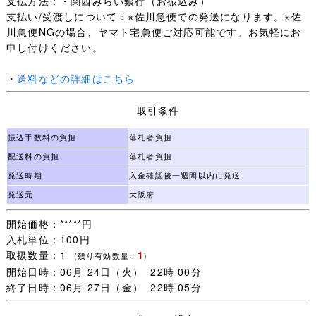
支払方法：・関西みらい銀行（お振込み）
・お支払は
３日以内
にてお願い致します。ご連絡無しで過
支払い/受渡しについて：※佐川急便での発送になります。※佐
ぎた場合、落札を取り消しいたしますのでご注意くださ
川急便NGの場合、ヤマト宅急便ご対応可能です。お気軽にお
い。
申し付けください。
【発送に関して】
・
送料などの詳細はこちら
・大阪からの発送です。
・佐川急便のみ
取引条件
・お箱のサイズは
60サイズ
です。
・配達時間のご希望お気軽にお申し付けください。
振込手数料の負担
落札者負担
・営業所止めご指定頂けます。
配送料の負担
落札者負担
・品名はご指定がなければ「衣類」で発送いたします。
・ピカルナ★らんど分との同梱可能ですので、お気軽にお
発送時期
入金確認後一週間以内に発送
申し付けください。
発送元
大阪府
開始価格：*****円
佐川急便
入札単位：100円
https://www.sagawa-
取扱数量：1
1
exp.co.jp/send/fare/faretable08.html?
(残り有効数量：
)
開始日時：06月 24日（火） 22時 00分
_ga=2.116682885.2031370354.1711892346-
終了日時：06月 27日（金） 22時 05分
19490857.1705488480