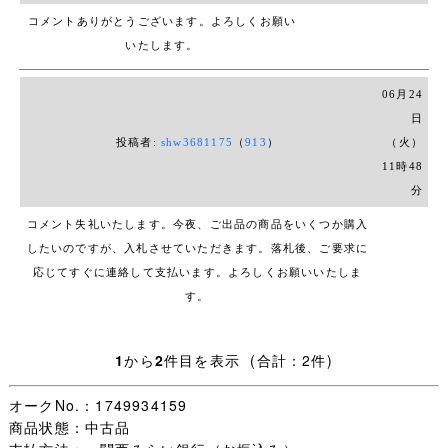
コメントありがとうございます。
よろしくお願い
1. 夏スカート
いたします。
ウエスト 61～67ｃｍ
ベルト込丈 57.5ｃｍ
06月24
日
2. 夏スカート HATA
投稿者:
shw3681175
（
913
）
（火）
ウエスト 67～70ｃｍ
11時48
ベルト込丈 55.5ｃｍ
分
3. 冬スカート MITSUKOSHI
コメント失礼いたします。今夜、ご出品の商品をいくつか購入
ウエスト 61～64ｃｍ
したいのですが、入札させていただきます。落札後、ご要求に
ベルト込丈 55ｃｍ
応じてすぐに連絡して支払います。よろしくお願いいたしま
ベルトの端に少し擦れがあります
す。
前に1か所汚れがあります
【お支払いに関して】
1
から
2
件目を表示 (合計：2件)
・振込 関西みらい銀行のみ
・クレジット決済ご希望の際はメッセージにてご相談くだ
オークNo.：1749934159
さい。
商品状態：中古品
・「落札額＋送料」をお振込みください。