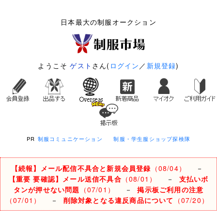
日本最大の制服オークション
ようこそ
ゲスト
さん(
ログイン
／
新規登録
)
PR
制服コミュニケーション
制服・学生服ショップ探検隊
【続報】メール配信不具合と新規会員登録
（08/04）
－
【重要 要確認】メール送信不具合
（08/01）
－
支払いボ
タンが押せない問題
（07/01）
－
掲示板ご利用の注意
（07/01）
－
削除対象となる違反商品について
（07/20）