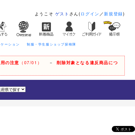
ようこそ
ゲスト
さん(
ログイン
／
新規登録
)
ニケーション
制服・学生服ショップ探検隊
利用の注意
（07/01）
－
削除対象となる違反商品につ