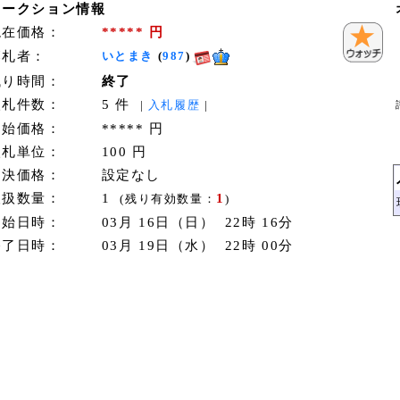
オークション情報
現在価格：
***** 円
落札者：
いとまき
(
987
)
残り時間：
終了
入札件数：
5 件
|
入札履歴
|
開始価格：
***** 円
入札単位：
100 円
即決価格：
設定なし
取扱数量：
1
1
(残り有効数量：
)
開始日時：
03月 16日（日） 22時 16分
終了日時：
03月 19日（水） 22時 00分