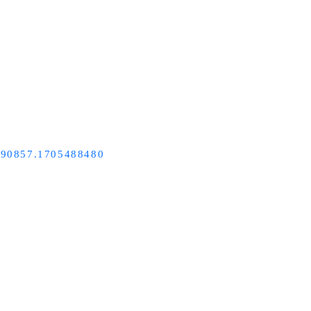
9490857.1705488480