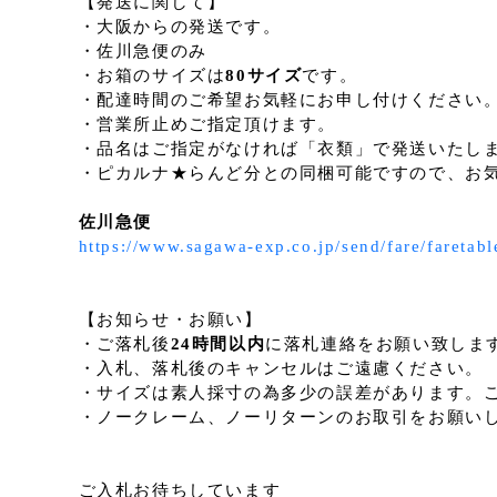
【発送に関して】
・大阪からの発送です。
・佐川急便のみ
・お箱のサイズは
80サイズ
です。
・配達時間のご希望お気軽にお申し付けください
・営業所止めご指定頂けます。
・品名はご指定がなければ「衣類」で発送いたし
・ピカルナ★らんど分との同梱可能ですので、お
佐川急便
https://www.sagawa-exp.co.jp/send/fare/fare
【お知らせ・お願い】
・ご落札後
24時間以内
に落札連絡をお願い致しま
・入札、落札後のキャンセルはご遠慮ください。
・サイズは素人採寸の為多少の誤差があります。
・ノークレーム、ノーリターンのお取引をお願い
ご入札お待ちしています