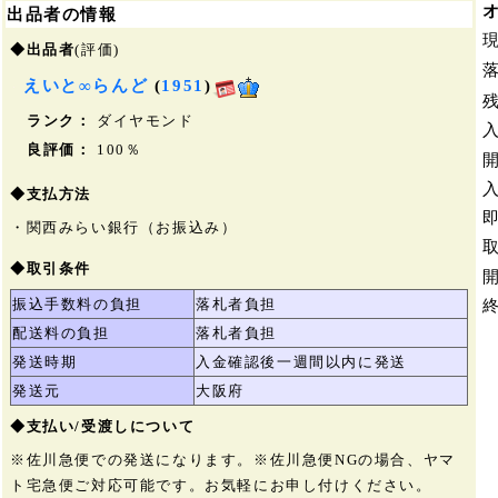
出品者の情報
◆出品者
(評価)
えいと∞らんど
(
1951
)
ランク：
ダイヤモンド
良評価：
100％
◆支払方法
・関西みらい銀行（お振込み）
◆取引条件
振込手数料の負担
落札者負担
配送料の負担
落札者負担
発送時期
入金確認後一週間以内に発送
発送元
大阪府
◆支払い/受渡しについて
※佐川急便での発送になります。※佐川急便NGの場合、ヤマ
ト宅急便ご対応可能です。お気軽にお申し付けください。