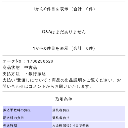
学校 鹿児島純心高校】冬制服 @制服Style
1
から
0
件目を表示 (合計：0件)
★上衣 肩40 丈49 袖59
★スカート W65ー67 丈57
★襟
Q&Aはまだありません
★リボン
★校章
1
から
0
件目を表示 (合計：0件)
※オークション形式ですが直接取引きもおこなっているため、入札があっても
オークNo.：1738238529
出品取消しを行う場合がございます。予めご了承ください。
商品状態：中古品
支払方法：・銀行振込
【注意事項】
支払い/受渡しについて：商品の出品説明をご覧ください。お
※落札後、スムーズなお取引をするためにも
問い合わせはコメントからお願いいたします。
「
落札から24時間以内のご連絡
」
、
「
落札から48時間以内のお振込
」
をお願いします。
取引条件
上記期限内にご連絡ない場合は落札者都合でのキャンセル
となります。
振込手数料の負担
落札者負担
※
配送料の負担
振込手数料・送料は落札者様のご負担
落札者負担
となります。
※
入札・落札後のキャンセルは理由を問わずできません。
発送時期
入金確認後3-4日で発送