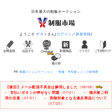
日本最大の制服オークション
ようこそ
ゲスト
さん(
ログイン
／
新規登録
)
PR
制服コミュニケーション
制服・学生服ショップ探検隊
【復旧】メール配信不具合は解消しました
（08/08）
－
支払いボタンが押せない問題
（07/01）
－
掲示板ご利
用の注意
（07/01）
－
削除対象となる違反商品について
（07/20）