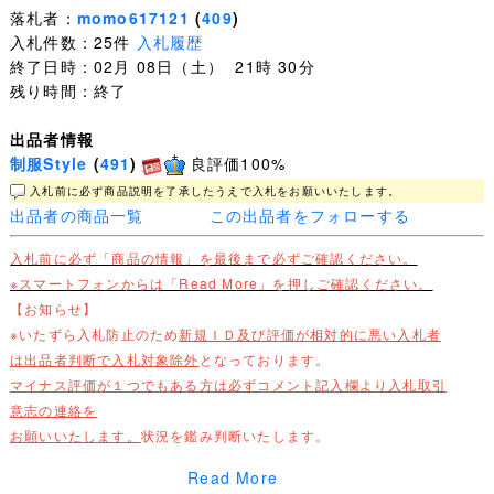
落札者：
momo617121
(
409
)
入札件数：25件
入札履歴
終了日時：02月 08日（土） 21時 30分
残り時間：終了
出品者情報
制服Style
(
491
)
良評価100%
入札前に必ず商品説明を了承したうえで入札をお願いいたします。
出品者の商品一覧
この出品者をフォローする
入札前に必ず「商品の情報」を最後まで必ずご確認ください。
※スマートフォンからは「Read More」を押しご確認ください。
【お知らせ】
※いたずら入札防止のため
新規ＩＤ及び評価が相対的に悪い入札者
は出品者判断で入札対象除外
となっております。
マイナス評価が１つでもある方は必ずコメント記入欄より入札取引
意志の連絡を
お願いいたします。
状況を鑑み判断いたします。
Read More
【鹿児島純心女子中・高等学校 鹿児島純心中