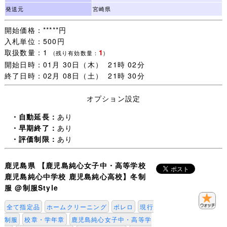
※疑問な点などがある場合は必ず入札前にコメントからお
発送元
宮崎県
問い合わせ下さい。
開始価格：*****円
入札単位：500円
●制服の採寸数字の単位はcmです。
取扱数量：1
1
(残り有効数量：
)
●採寸は
おおよその目安
にしてください。
開始日時：01月 30日（木） 21時 02分
●近年、制服のMCが多いため、現行型・旧型については落札者でご確認くださ
終了日時：02月 08日（土） 21時 30分
い。
●全て指定品の場合はハッシュタグで全て指定品となります。
オプション設定
●ご使用のモニターにより色調が現物と異なる場合がございます。
●タイトル下段の全て指定品のタグ付け記載が無い場合、サービス品などとの組
・自動延長：
あり
み合わせになります。
・早期終了：
あり
・評価制限：
あり
【お支払方法】
・地方銀行
鹿児島県 【鹿児島純心女子中・高等学校
・ゆうちょ銀行（他銀行からもお振り込み可能です）
鹿児島純心中学校 鹿児島純心高校】冬制
・クレジットカード等は対応しておりません。
服 @制服Style
【商品発送】
全て指定品
ホームクリーニング
ボレロ
現行
ヤマト運輸 送料元払い（原則）
制服
校章・学年章
鹿児島純心女子中・高等学