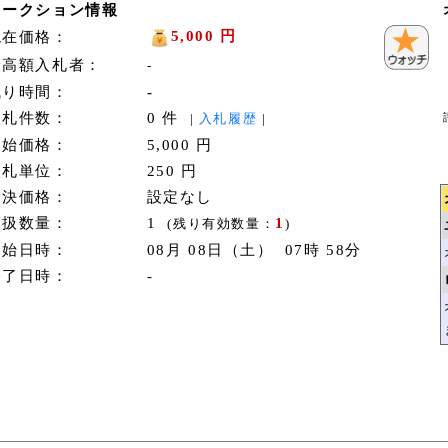
オークション情報
5,000 円
現在価格：
最高額入札者：
-
残り時間：
-
入札件数：
0 件
|
入札履歴
|
開始価格：
5,000 円
入札単位：
250 円
即決価格：
設定なし
取扱数量：
1
1
(残り有効数量：
)
開始日時：
08月 08日（土） 07時 58分
終了日時：
-