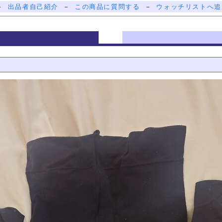
－
出品者自己紹介
－
この商品に質問する
－
ウォッチリストへ追