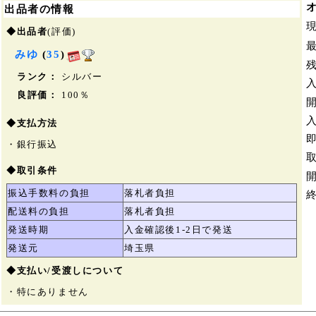
出品者の情報
◆出品者
(評価)
みゆ
(
35
)
ランク：
シルバー
良評価：
100％
◆支払方法
・銀行振込
◆取引条件
振込手数料の負担
落札者負担
配送料の負担
落札者負担
発送時期
入金確認後1-2日で発送
発送元
埼玉県
◆支払い/受渡しについて
・特にありません