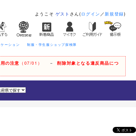
ようこそ
ゲスト
さん(
ログイン
／
新規登録
)
ニケーション
制服・学生服ショップ探検隊
利用の注意
（07/01）
－
削除対象となる違反商品につ