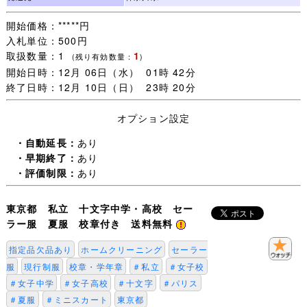
開始価格：*****円
入札単位：500円
▽肩幅 ３９センチ
取扱数量：1
1
▽着丈 ４５センチ
(残り有効数量：
)
開始日時：12月 06日（水） 01時 42分
▽胸囲 ９５センチ
終了日時：12月 10日（日） 23時 20分
▽袖丈 １９センチ
オプション設定
▽スカート総丈 ３８センチ (ベルト部分３センチを含む)
▽スカートウエスト (アジャスター調整⇒) ６５～７０セン
・自動延長：
あり
チ
・早期終了：
あり
▽前広ヒダ ２４本
・評価制限：
あり
▽丈詰めは、機械縫いによる頑丈仕上げ
東京都 私立 十文字中学・高校 セー
ラー服 夏服 校章付き 送料無料
〇素人採寸の為、若干の誤差はご了承下さい。
指定品欠品あり
ホームクリーニング
セーラー
採寸数値から見て、大体 「155A～160A」 辺りではな
服
現行制服
校章・学年章
＃私立
＃女子校
いかと思われます。
＃女子中学
＃女子高校
＃十文字
＃パリス
●こちらは夏服半袖のみである事と、ネクタイの欠品等を
＃夏服
＃ミニスカート
東京都