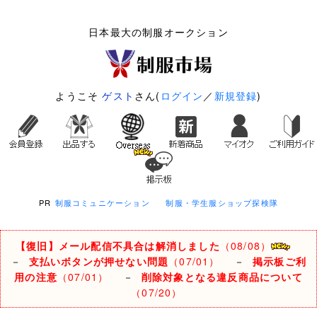
日本最大の制服オークション
ようこそ
ゲスト
さん(
ログイン
／
新規登録
)
PR
制服コミュニケーション
制服・学生服ショップ探検隊
【復旧】メール配信不具合は解消しました
（08/08）
－
支払いボタンが押せない問題
（07/01）
－
掲示板ご利
用の注意
（07/01）
－
削除対象となる違反商品について
（07/20）