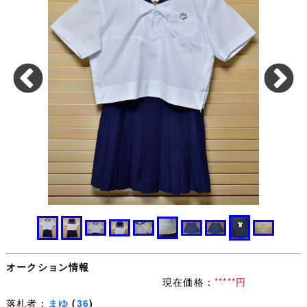
オークション情報
現在価格：
*****円
落札者：
まゆ
(
36
)