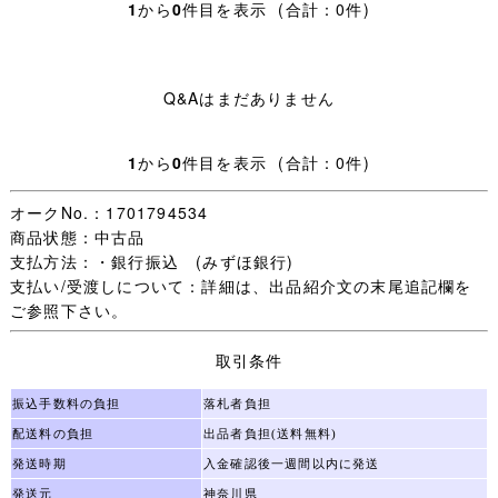
です。
1
から
0
件目を表示 (合計：0件)
大妻中学・高校と同じパリス製で、特に大妻高校とはネ
クタイ以外、殆ど見分けが付きません。
夏服に関しては、十文字には胸ポケット上に校章のピン
Q&Aはまだありません
留め生地が付着し、また襟が脱着式である点が、僅かな違
いかと思われます。
1
から
0
件目を表示 (合計：0件)
〇スカートは、縫製によるミニ丈仕立てにリメイクされて
います。
オークNo.：1701794534
商品状態：中古品
〇五三桐の家紋に十の字が入った、秀逸なデザインとして
支払方法：・銀行振込 (みずほ銀行)
人気の高い、十文字学園の校章をお付けします。
支払い/受渡しについて：詳細は、出品紹介文の末尾追記欄を
ご参照下さい。
〇上衣数か所に、薄い赤の点シミが見られますが、遠目か
らでは気付かないレベルです (写真でも中々判り難いで
取引条件
す)。
振込手数料の負担
落札者負担
〇全てクリーニング済みです。
配送料の負担
出品者負担(送料無料)
発送時期
入金確認後一週間以内に発送
〇送料無料サービス致します！
発送元
神奈川県