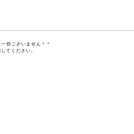
は一切ございません＾＾
展開してください。