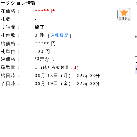
オークション情報
現在価格：
***** 円
落札者：
-
残り時間：
終了
入札件数：
0 件
|
入札履歴
|
開始価格：
***** 円
入札単位：
100 円
即決価格：
設定なし
取扱数量：
1
1
(残り有効数量：
)
開始日時：
06月 15日（月） 22時 03分
終了日時：
06月 19日（金） 22時 00分