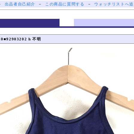
－
出品者自己紹介
－
この商品に質問する
－
ウォッチリストへ追
92903202 h 不明