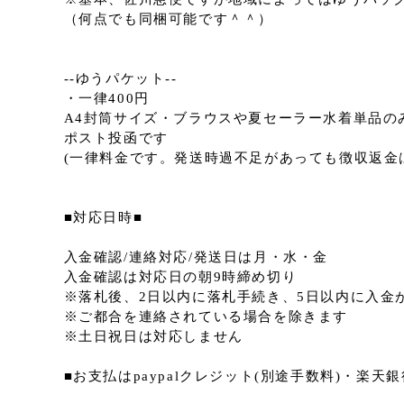
（何点でも同梱可能です＾＾）
--ゆうパケット--
・一律400円
A4封筒サイズ・ブラウスや夏セーラー水着単品の
ポスト投函です
(一律料金です。発送時過不足があっても徴収返金
■対応日時■
入金確認/連絡対応/発送日は月・水・金
入金確認は対応日の朝9時締め切り
※落札後、2日以内に落札手続き、5日以内に入金
※ご都合を連絡されている場合を除きます
※土日祝日は対応しません
■お支払はpaypalクレジット(別途手数料)・楽天