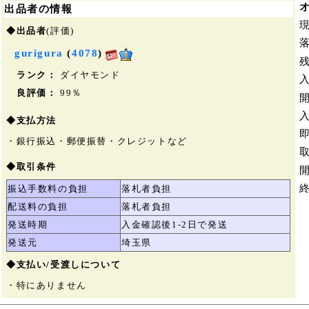
出品者の情報
◆出品者
(評価)
gurigura
(
4078
)
ランク：
ダイヤモンド
良評価：
99％
◆支払方法
・銀行振込・郵便振替・クレジットなど
◆取引条件
振込手数料の負担
落札者負担
配送料の負担
落札者負担
発送時期
入金確認後1-2日で発送
発送元
埼玉県
◆支払い/受渡しについて
・特にありません