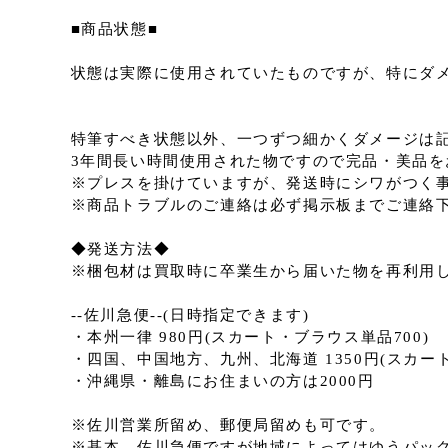
■商品状態■
状態は実際に使用されていたものですが、特にダ
特筆すべき状態以外、一つずつ細かくダメージは
3年間長い時間使用された物ですので完品・美品
※プレスを掛けていますが、発送時にシワがつく
※商品トラブルのご連絡は必ず掲示板までご連絡
◆発送方法◆
※梱包材は買取時に卒業生から届いた物を再利用し
--佐川急便--(日時指定できます)
・本州一律 980円(スカート・ブラウス単品700)
・四国、中国地方、九州、北海道 1350円(スカート
・沖縄県・離島にお住まいの方は2000円
※佐川営業所留め、郵便局留めも可です。
※基本、佐川急便ですが地域によってはゆうパック