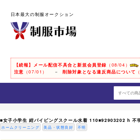
日本最大の制服オークション
【続報】メール配信不具合と新規会員登録
（08/04）
注意
（07/01）
－
削除対象となる違反商品について
（
■女子小学生 紺パイピングスクール水着 110■92903202 h 不
ホームクリーニング
美品・状態良好
不明