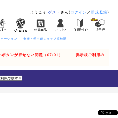
ようこそ
ゲスト
さん(
ログイン
／
新規登録
)
ニケーション
制服・学生服ショップ探検隊
いボタンが押せない問題
（07/01）
－
掲示板ご利用の