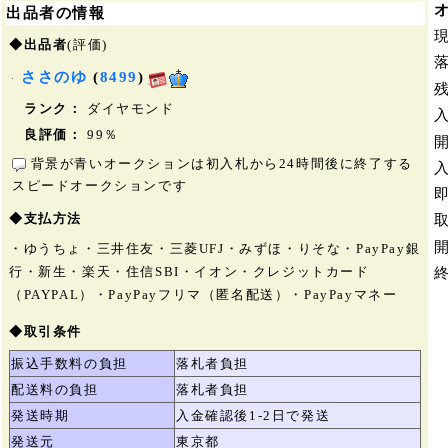
出品者の情報
◆出品者
(評価)
ささのゆ
(
8499
)
ランク：
ダイヤモンド
良評価：
99％
背景が青いオークションは初入札から24時間後に終了する
スピードオークションです
◆支払方法
・ゆうちょ・三井住友・三菱UFJ・みずほ・りそな・PayPay銀
行・新生・楽天・住信SBI・イオン・クレジットカード
（PAYPAL）・PayPayフリマ（匿名配送）・PayPayマネー
◆取引条件
振込手数料の負担
落札者負担
配送料の負担
落札者負担
発送時期
入金確認後1-2日で発送
発送元
東京都