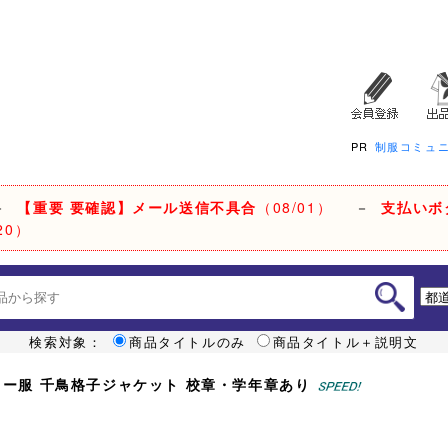
PR
制服コミュ
－
【重要 要確認】メール送信不具合
（08/01）
－
支払いボ
20）
検索対象：
商品タイトルのみ
商品タイトル＋説明文
ーラー服 千鳥格子ジャケット 校章・学年章あり