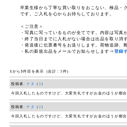
卒業生様から丁寧な買い取りをおこない、検品・
です。ご入札を心からお待ちしております。
＜ご注意＞
・写真に写っているものが全てです。内容は写真
・終了当日までに入札がない場合は出品を取り消
・発送後に伝票番号をお送りします。荷物追跡、
・私の新規出品をメールでお知らせします⇒
登録
1
から
5
件目を表示 (合計：5件)
投稿者:
ナヌ
（
2
）
今回入札したものですけど、大変失礼ですがお金のほうが都合
投稿者:
ナヌ
（
2
）
今回入札したものですけど、大変失礼ですがお金のほうが都合