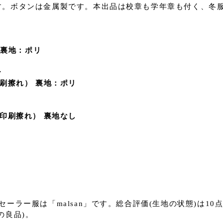
す。ボタンは金属製です。本出品は校章も学年章も付く、冬
% 裏地：ポリ
ー
（印刷擦れ） 裏地：ポリ
明（印刷擦れ） 裏地なし
ーラー服は「malsan」です。総合評価(生地の状態)は1
の良品)。