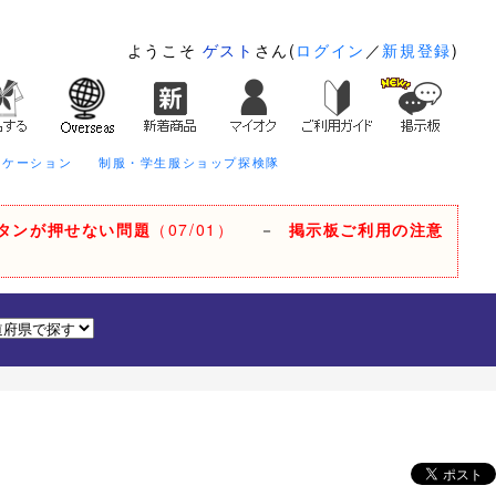
ようこそ
ゲスト
さん(
ログイン
／
新規登録
)
ニケーション
制服・学生服ショップ探検隊
タンが押せない問題
（07/01）
－
掲示板ご利用の注意