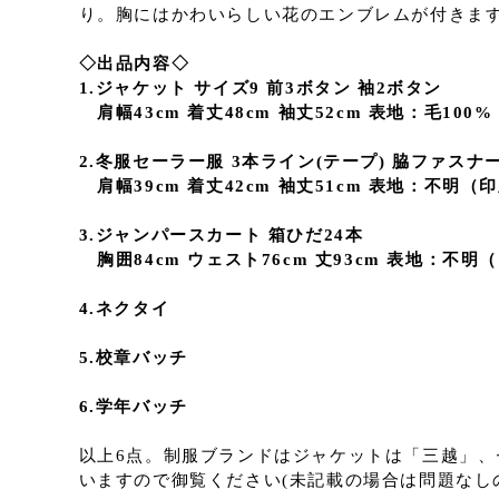
り。胸にはかわいらしい花のエンブレムが付きま
◇出品内容◇
1.ジャケット サイズ9 前3ボタン 袖2ボタン
肩幅43cm 着丈48cm 袖丈52cm 表地：毛100
2.冬服セーラー服 3本ライン(テープ) 脇ファスナ
肩幅39cm 着丈42cm 袖丈51cm 表地：不明
3.ジャンパースカート 箱ひだ24本
胸囲84cm ウェスト76cm 丈93cm 表地：不
4.ネクタイ
5.校章バッチ
6.学年バッチ
以上6点。制服ブランドはジャケットは「三越」、セ
いますので御覧ください(未記載の場合は問題なし