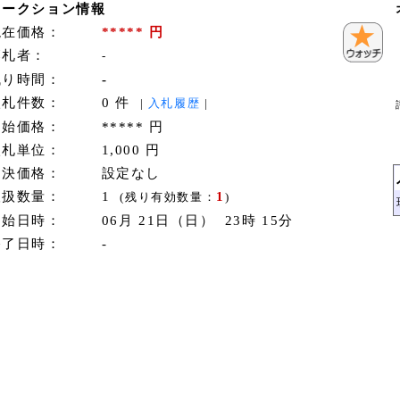
オークション情報
現在価格：
***** 円
落札者：
-
残り時間：
-
入札件数：
0 件
|
入札履歴
|
開始価格：
***** 円
入札単位：
1,000 円
即決価格：
設定なし
取扱数量：
1
1
(残り有効数量：
)
開始日時：
06月 21日（日） 23時 15分
終了日時：
-