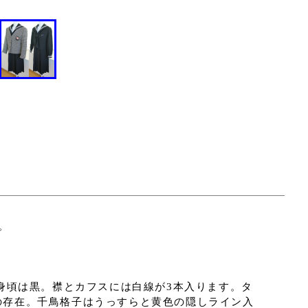
。
身頃は黒。襟とカフスには白線が3本入ります。タ
の存在。千鳥格子はうっすらと黄色の隠しライン入