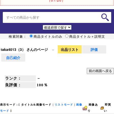
検索対象：
商品タイトルのみ
商品タイトル＋説明文
taka4013（3） さんのページ
-
出品リスト
評価
自己紹介
ランク：
－
良評価：
100％
表示モード：[
タイトル&画像モード
|
リストモード
|
画像
画像あ
即買
モード
]
り
い