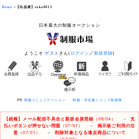
Home
>【出品者】taka4013
日本最大の制服オークション
ようこそ
ゲスト
さん(
ログイン
／
新規登録
)
PR
制服コミュニケーション
制服・学生服ショップ探検隊
【続報】メール配信不具合と新規会員登録
（08/04）
－
支
払いボタンが押せない問題
（07/01）
－
掲示板ご利用の注
意
（07/01）
－
削除対象となる違反商品について
（07/20）