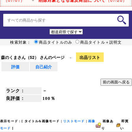
検索対象：
商品タイトルのみ
商品タイトル＋説明文
森のくまさん（52） さんのページ
-
出品リスト
評価
自己紹介
ランク：
－
良評価：
100％
表示モード：[
タイトル&画像モード
|
リストモード
|
画像
画像あ
即買
モード
]
り
い