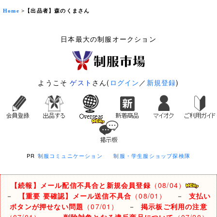
Home
>【出品者】森のくまさん
日本最大の制服オークション
ようこそ
ゲスト
さん(
ログイン
／
新規登録
)
PR
制服コミュニケーション
制服・学生服ショップ探検隊
【続報】メール配信不具合と新規会員登録
（08/04）
－
【重要 要確認】メール送信不具合
（08/01）
－
支払い
ボタンが押せない問題
（07/01）
－
掲示板ご利用の注意
（07/01）
－
削除対象となる違反商品について
（07/20）