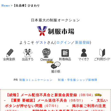
Home
>【出品者】ひまわり
日本最大の制服オークション
ようこそ
ゲスト
さん(
ログイン
／
新規登録
)
PR
制服コミュニケーション
制服・学生服ショップ探検隊
【続報】メール配信不具合と新規会員登録
（08/04）
－
【重要 要確認】メール送信不具合
（08/01）
－
支払い
ボタンが押せない問題
（07/01）
－
掲示板ご利用の注意
（07/01）
－
削除対象となる違反商品について
（07/20）