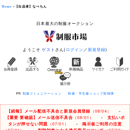
Home
>【出品者】なべちん
日本最大の制服オークション
ようこそ
ゲスト
さん(
ログイン
／
新規登録
)
PR
制服コミュニケーション
制服・学生服ショップ探検隊
【続報】メール配信不具合と新規会員登録
（08/04）
－
【重要 要確認】メール送信不具合
（08/01）
－
支払いボ
タンが押せない問題
（07/01）
－
掲示板ご利用の注意
（07/01）
－
削除対象となる違反商品について
（07/20）