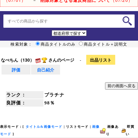
検索対象：
商品タイトルのみ
商品タイトル＋説明文
なべちん（130）
さんのページ
-
出品リスト
評価
自己紹介
ランク：
プラチナ
良評価：
98％
表示モード：[
タイトル&画像モード
|
リストモード
|
画像
画像あ
即買
モード
]
り
い