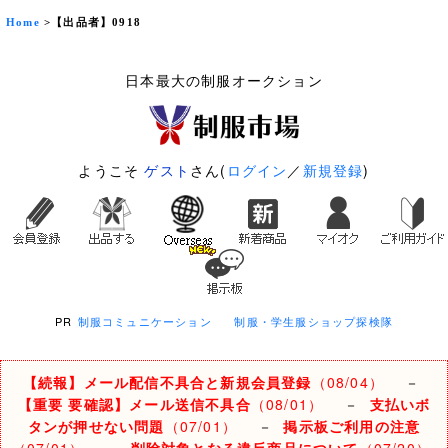
Home
>【出品者】0918
日本最大の制服オークション
ようこそ
ゲスト
さん(
ログイン
／
新規登録
)
PR
制服コミュニケーション
制服・学生服ショップ探検隊
【続報】メール配信不具合と新規会員登録
（08/04）
－
【重要 要確認】メール送信不具合
（08/01）
－
支払いボ
タンが押せない問題
（07/01）
－
掲示板ご利用の注意
（07/01）
－
削除対象となる違反商品について
（07/20）