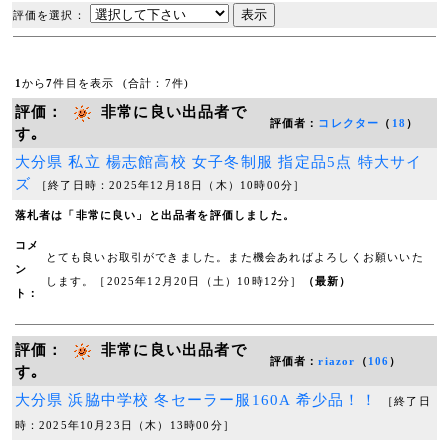
評価を選択：
1
から
7
件目を表示 (合計：7件)
評価：
非常に良い出品者で
評価者：
コレクター
（
18
）
す｡
大分県 私立 楊志館高校 女子冬制服 指定品5点 特大サイ
ズ
［終了日時：2025年12月18日（木）10時00分］
落札者は「非常に良い」と出品者を評価しました。
コメ
とても良いお取引ができました。また機会あればよろしくお願いいた
ン
します。［2025年12月20日（土）10時12分］
（最新）
ト：
評価：
非常に良い出品者で
評価者：
riazor
（
106
）
す｡
大分県 浜脇中学校 冬セーラー服160A 希少品！！
［終了日
時：2025年10月23日（木）13時00分］