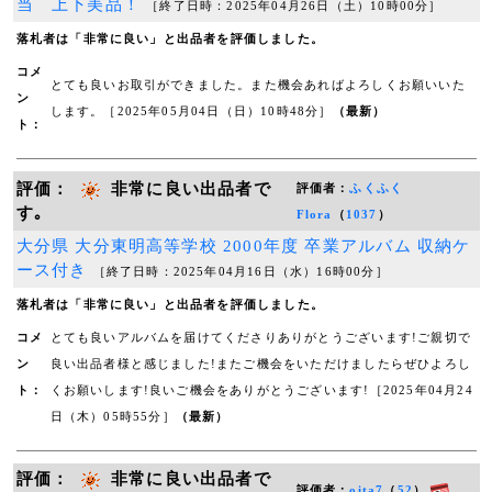
当 上下美品！
［終了日時：2025年04月26日（土）10時00分］
落札者は「非常に良い」と出品者を評価しました。
コメ
とても良いお取引ができました。また機会あればよろしくお願いいた
ン
します。［2025年05月04日（日）10時48分］
（最新）
ト：
評価：
非常に良い出品者で
評価者：
ふくふく
す｡
Flora
（
1037
）
大分県 大分東明高等学校 2000年度 卒業アルバム 収納ケ
ース付き
［終了日時：2025年04月16日（水）16時00分］
落札者は「非常に良い」と出品者を評価しました。
コメ
とても良いアルバムを届けてくださりありがとうございます!ご親切で
ン
良い出品者様と感じました!またご機会をいただけましたらぜひよろし
ト：
くお願いします!良いご機会をありがとうございます!［2025年04月24
日（木）05時55分］
（最新）
評価：
非常に良い出品者で
評価者：
oita7
（
52
）