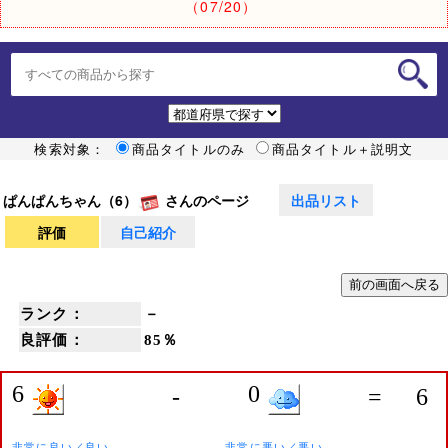
（07/20）
検索対象：
商品タイトルのみ
商品タイトル＋説明文
ぱんぱんちゃん（6）
さんのページ
出品リスト
評価
自己紹介
ランク：
－
良評価：
85％
6
0
-
=
6
非常に良い／良い
非常に悪い／悪い