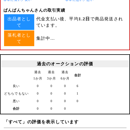
ぱんぱんちゃんさんの取引実績
出品者とし
代金支払い後、平均
1.2日
で商品発送され
て
ています。
落札者とし
集計中...
て
過去のオークションの評価
過去
過去
過去
合計
1か月
3か月
6か月
良い
0
0
0
6
どちらでもない
0
0
0
1
悪い
0
0
0
0
合計
0
0
0
「すべて」の評価を表示しています