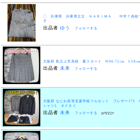
〇 兵庫県 兵庫県立立 ＨＡＲＩＭＡ 中学？高校
子
出品者
ゆう
フォローする
大阪府 私立上宮高校 夏スカート W66-72cm L5
出品者
未来
フォローする
大阪府 なにわ高等支援学校フルセット ブレザー175
シャツL ネクタイ
出品者
未来
フォローする