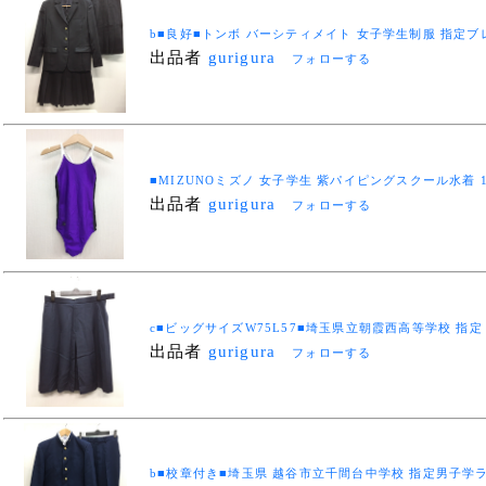
b■良好■トンボ バーシティメイト 女子学生制服 指定ブ
出品者
gurigura
フォローする
■MIZUNOミズノ 女子学生 紫パイピングスクール水着 130■
出品者
gurigura
フォローする
c■ビッグサイズW75L57■埼玉県立朝霞西高等学校 指
出品者
gurigura
フォローする
b■校章付き■埼玉県 越谷市立千間台中学校 指定男子学ラン制