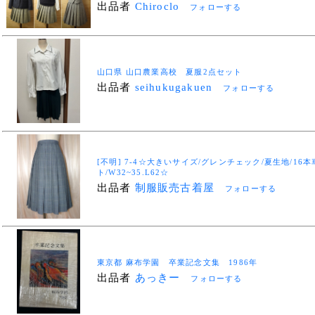
出品者
Chiroclo
フォローする
山口県 山口農業高校 夏服2点セット
出品者
seihukugakuen
フォローする
[不明] 7-4☆大きいサイズ/グレンチェック/夏生地/1
ト/W32~35.L62☆
出品者
制服販売古着屋
フォローする
東京都 麻布学園 卒業記念文集 1986年
出品者
あっきー
フォローする