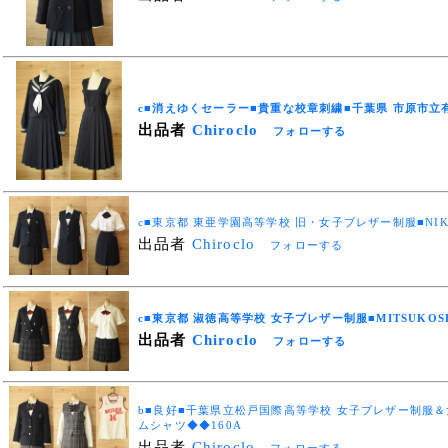
c■消えゆくセーラー■貴重な校章刺繍■千葉県 市原市立
出品者
Chiroclo
フォローする
c■東京都 東亜学園高等学校 旧・女子ブレザー制服■NIKK
出品者
Chiroclo
フォローする
c■東京都 淑徳高等学校 女子ブレザー制服■MITSUKOSH
出品者
Chiroclo
フォローする
b■良好■千葉県立松戸国際高等学校 女子ブレザー制服
ムシャツ◆◆160A
出品者
Chiroclo
フォローする