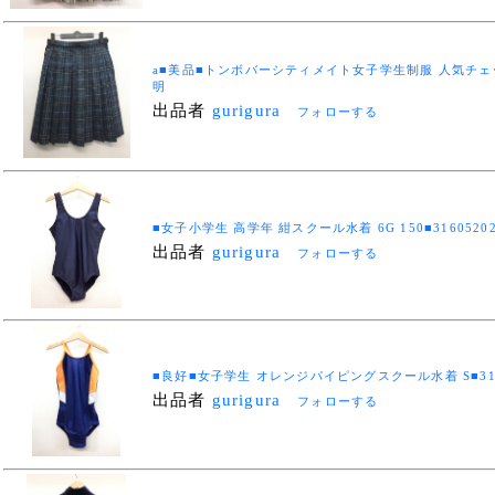
a■美品■トンボバーシティメイト女子学生制服 人気チェック
明
出品者
gurigura
フォローする
■女子小学生 高学年 紺スクール水着 6G 150■31605202
出品者
gurigura
フォローする
■良好■女子学生 オレンジパイピングスクール水着 S■3160
出品者
gurigura
フォローする