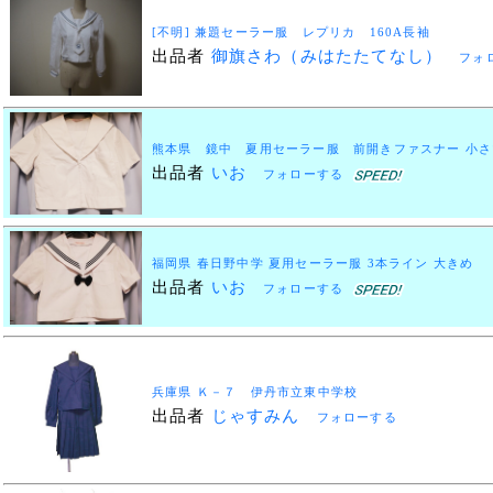
[不明] 兼題セーラー服 レプリカ 160A長袖
出品者
御旗さわ（みはたたてなし）
フォ
熊本県 鏡中 夏用セーラー服 前開きファスナー 小
出品者
いお
フォローする
福岡県 春日野中学 夏用セーラー服 3本ライン 大きめ
出品者
いお
フォローする
兵庫県 Ｋ－７ 伊丹市立東中学校
出品者
じゃすみん
フォローする