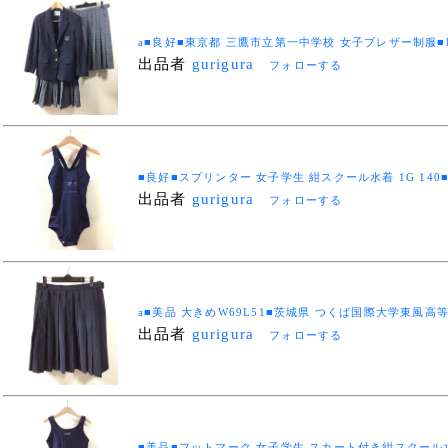
a■良好■東京都 三鷹市立第一中学校 女子ブレザー制服■
出品者
gurigura
フォローする
■良好■スプリンター 女子学生 紺スクール水着 1G 140■52
出品者
gurigura
フォローする
a■美品 大きめW69L51■茨城県 つくば国際大学東風高
出品者
gurigura
フォローする
■美品■フットマーク 女子学生 スカート付き紺スクール水着 