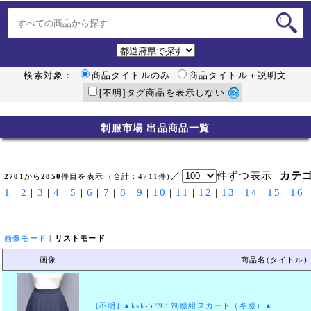
検索対象：
商品タイトルのみ
商品タイトル＋説明文
[不明]タグ商品を表示しない
制服市場 出品商品一覧
／
件ずつ表示
カテ
2701
から
2850
件目を表示 (合計：4711件)
1
|
2
|
3
|
4
|
5
|
6
|
7
|
8
|
9
|
10
|
11
|
12
|
13
|
14
|
15
|
16
画像モード
|
リストモード
画像
商品名(タイトル)
[不明] ▲ksk-5793 制服紺スカート（冬服）▲