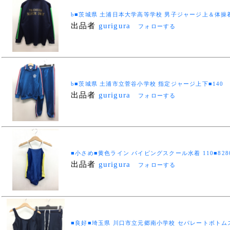
b■茨城県 土浦日本大学高等学校 男子ジャージ上＆体操着
出品者
gurigura
フォローする
b■茨城県 土浦市立菅谷小学校 指定ジャージ上下■140
出品者
gurigura
フォローする
■小さめ■黄色ライン パイピングスクール水着 110■82805
出品者
gurigura
フォローする
■良好■埼玉県 川口市立元郷南小学校 セパレートボトムスクー