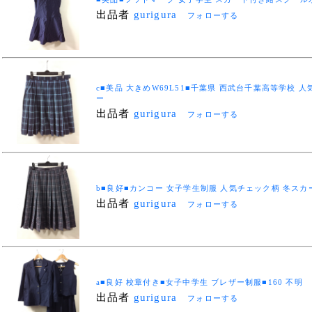
出品者
gurigura
フォローする
c■美品 大きめW69L51■千葉県 西武台千葉高等学校
ー
出品者
gurigura
フォローする
b■良好■カンコー 女子学生制服 人気チェック柄 冬スカー
出品者
gurigura
フォローする
a■良好 校章付き■女子中学生 ブレザー制服■160 不明
出品者
gurigura
フォローする