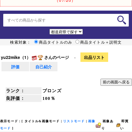
検索対象：
商品タイトルのみ
商品タイトル＋説明文
yu22mike（1）
さんのページ
-
出品リスト
評価
自己紹介
ランク：
ブロンズ
良評価：
100％
表示モード：[
タイトル&画像モード
|
リストモード
|
画像
画像あ
即買
モード
]
り
い