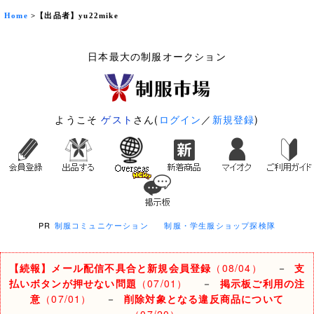
Home
>【出品者】yu22mike
日本最大の制服オークション
ようこそ
ゲスト
さん(
ログイン
／
新規登録
)
PR
制服コミュニケーション
制服・学生服ショップ探検隊
【続報】メール配信不具合と新規会員登録
（08/04）
－
支
払いボタンが押せない問題
（07/01）
－
掲示板ご利用の注
意
（07/01）
－
削除対象となる違反商品について
（07/20）