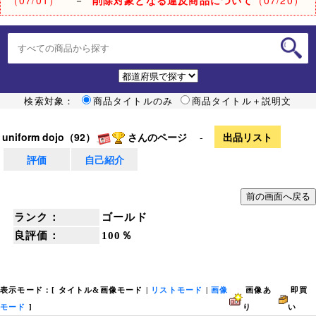
検索対象：
商品タイトルのみ
商品タイトル＋説明文
uniform dojo（92）
さんのページ
-
出品リスト
評価
自己紹介
ランク：
ゴールド
良評価：
100％
表示モード：[
タイトル&画像モード
|
リストモード
|
画像
画像あ
即買
モード
]
り
い