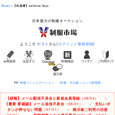
Home
>【出品者】uniform dojo
日本最大の制服オークション
ようこそ
ゲスト
さん(
ログイン
／
新規登録
)
PR
制服コミュニケーション
制服・学生服ショップ探検隊
【続報】メール配信不具合と新規会員登録
（08/04）
－
【重要 要確認】メール送信不具合
（08/01）
－
支払いボ
タンが押せない問題
（07/01）
－
掲示板ご利用の注意
（07/01）
－
削除対象となる違反商品について
（07/20）