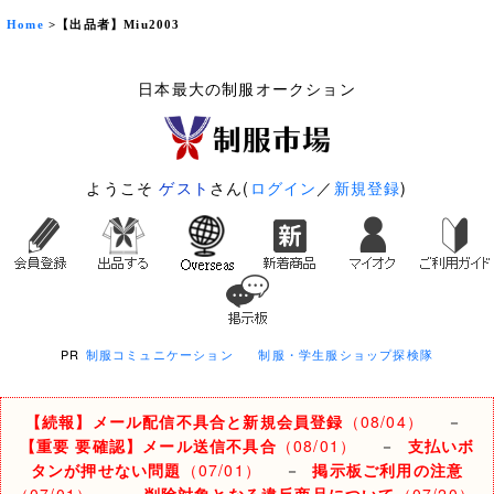
Home
>【出品者】Miu2003
日本最大の制服オークション
ようこそ
ゲスト
さん(
ログイン
／
新規登録
)
PR
制服コミュニケーション
制服・学生服ショップ探検隊
【続報】メール配信不具合と新規会員登録
（08/04）
－
【重要 要確認】メール送信不具合
（08/01）
－
支払いボ
タンが押せない問題
（07/01）
－
掲示板ご利用の注意
（07/01）
－
削除対象となる違反商品について
（07/20）