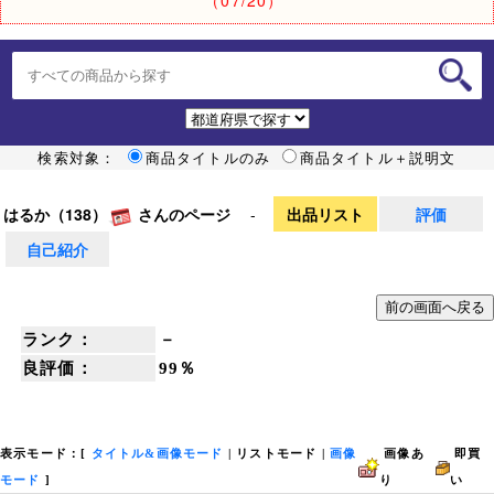
検索対象：
商品タイトルのみ
商品タイトル＋説明文
はるか（138）
さんのページ
-
出品リスト
評価
自己紹介
ランク：
－
良評価：
99％
表示モード：[
タイトル&画像モード
|
リストモード
|
画像
画像あ
即買
モード
]
り
い