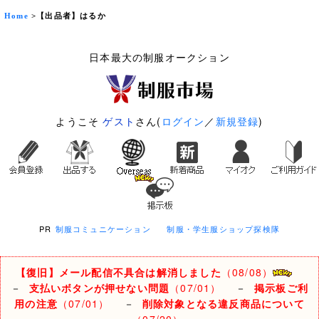
Home
>【出品者】はるか
日本最大の制服オークション
ようこそ
ゲスト
さん(
ログイン
／
新規登録
)
PR
制服コミュニケーション
制服・学生服ショップ探検隊
【復旧】メール配信不具合は解消しました
（08/08）
－
支払いボタンが押せない問題
（07/01）
－
掲示板ご利
用の注意
（07/01）
－
削除対象となる違反商品について
（07/20）