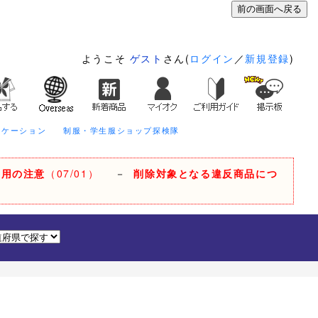
ようこそ
ゲスト
さん(
ログイン
／
新規登録
)
ニケーション
制服・学生服ショップ探検隊
利用の注意
（07/01）
－
削除対象となる違反商品につ