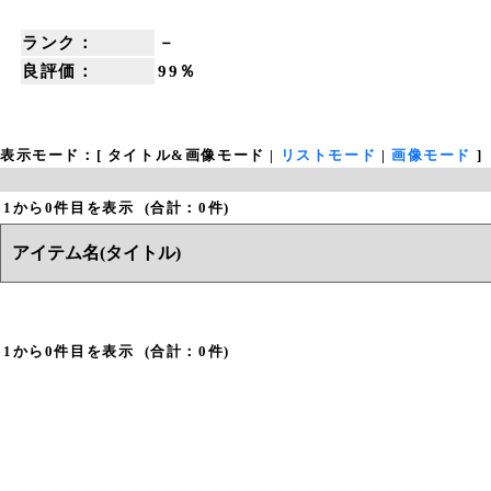
ランク：
－
良評価：
99％
表示モード：[
タイトル&画像モード
|
リストモード
|
画像モード
]
1
から
0
件目を表示 (合計：0件)
アイテム名(タイトル)
1
から
0
件目を表示 (合計：0件)