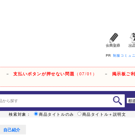
PR
制服コミュ
－
支払いボタンが押せない問題
（07/01）
－
掲示板ご
検索対象：
商品タイトルのみ
商品タイトル＋説明文
自己紹介