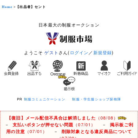
Home
>【出品者】セント
日本最大の制服オークション
ようこそ
ゲスト
さん(
ログイン
／
新規登録
)
PR
制服コミュニケーション
制服・学生服ショップ探検隊
【復旧】メール配信不具合は解消しました
（08/08）
－
支払いボタンが押せない問題
（07/01）
－
掲示板ご利
用の注意
（07/01）
－
削除対象となる違反商品について
（07/20）