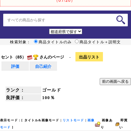
検索対象：
商品タイトルのみ
商品タイトル＋説明文
セント（85）
さんのページ
-
出品リスト
評価
自己紹介
ランク：
ゴールド
良評価：
100％
表示モード：[
タイトル&画像モード
|
リストモード
|
画像
画像あ
即買
モード
]
り
い