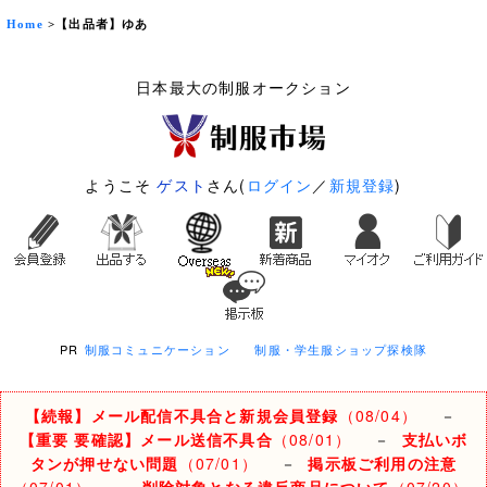
Home
>【出品者】ゆあ
日本最大の制服オークション
ようこそ
ゲスト
さん(
ログイン
／
新規登録
)
PR
制服コミュニケーション
制服・学生服ショップ探検隊
【続報】メール配信不具合と新規会員登録
（08/04）
－
【重要 要確認】メール送信不具合
（08/01）
－
支払いボ
タンが押せない問題
（07/01）
－
掲示板ご利用の注意
（07/01）
－
削除対象となる違反商品について
（07/20）