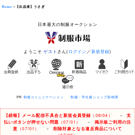
Home
>【出品者】うさぎ
日本最大の制服オークション
ようこそ
ゲスト
さん(
ログイン
／
新規登録
)
PR
制服コミュニケーション
制服・学生服ショップ探検隊
【続報】メール配信不具合と新規会員登録
（08/04）
－
支
払いボタンが押せない問題
（07/01）
－
掲示板ご利用の注
意
（07/01）
－
削除対象となる違反商品について
（07/20）