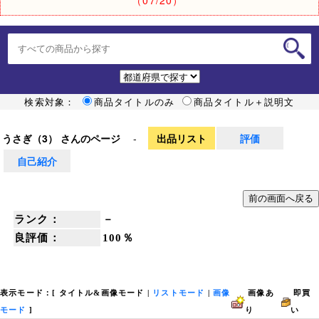
検索対象：
商品タイトルのみ
商品タイトル＋説明文
うさぎ（3） さんのページ
-
出品リスト
評価
自己紹介
ランク：
－
良評価：
100％
表示モード：[
タイトル&画像モード
|
リストモード
|
画像
画像あ
即買
モード
]
り
い