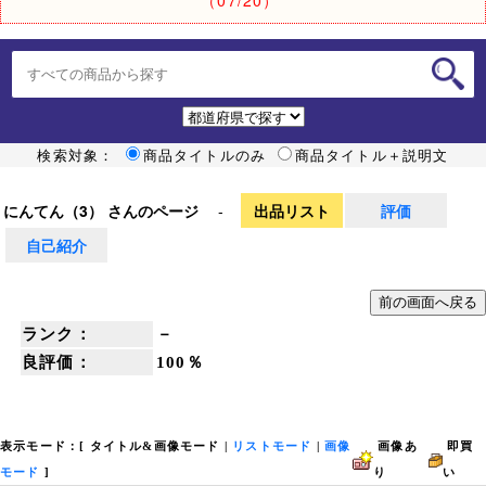
検索対象：
商品タイトルのみ
商品タイトル＋説明文
にんてん（3） さんのページ
-
出品リスト
評価
自己紹介
ランク：
－
良評価：
100％
表示モード：[
タイトル&画像モード
|
リストモード
|
画像
画像あ
即買
モード
]
り
い