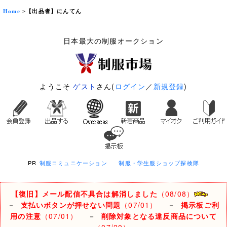
Home
>【出品者】にんてん
日本最大の制服オークション
ようこそ
ゲスト
さん(
ログイン
／
新規登録
)
PR
制服コミュニケーション
制服・学生服ショップ探検隊
【復旧】メール配信不具合は解消しました
（08/08）
－
支払いボタンが押せない問題
（07/01）
－
掲示板ご利
用の注意
（07/01）
－
削除対象となる違反商品について
（07/20）