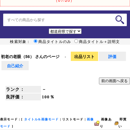
検索対象：
商品タイトルのみ
商品タイトル＋説明文
初老の老眼（56） さんのページ
-
出品リスト
評価
自己紹介
ランク：
－
良評価：
100％
表示モード：[
タイトル&画像モード
|
リストモード
|
画像
画像あ
即買
モード
]
り
い