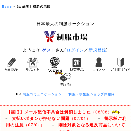
Home
>【出品者】初老の老眼
日本最大の制服オークション
ようこそ
ゲスト
さん(
ログイン
／
新規登録
)
PR
制服コミュニケーション
制服・学生服ショップ探検隊
【復旧】メール配信不具合は解消しました
（08/08）
－
支払いボタンが押せない問題
（07/01）
－
掲示板ご利
用の注意
（07/01）
－
削除対象となる違反商品について
（07/20）