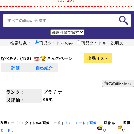
検索対象：
商品タイトルのみ
商品タイトル＋説明文
なべちん（130）
さんのページ
-
出品リスト
評価
自己紹介
ランク：
プラチナ
良評価：
98％
表示モード：[
タイトル&画像モード
|
リストモード
|
画像
画像あ
即買
モード
]
り
い