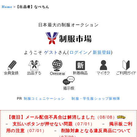
Home
>【出品者】なべちん
日本最大の制服オークション
ようこそ
ゲスト
さん(
ログイン
／
新規登録
)
PR
制服コミュニケーション
制服・学生服ショップ探検隊
【復旧】メール配信不具合は解消しました
（08/08）
－
支払いボタンが押せない問題
（07/01）
－
掲示板ご利
用の注意
（07/01）
－
削除対象となる違反商品について
（07/20）