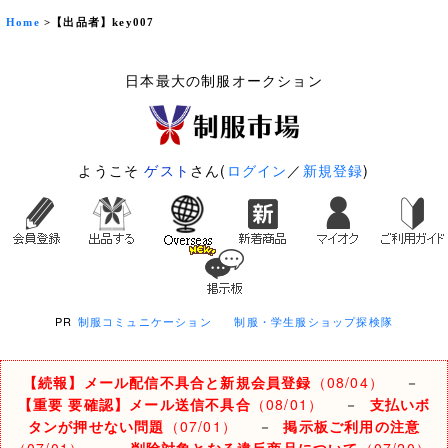
Home
>【出品者】key007
日本最大の制服オークション
ようこそ
ゲスト
さん(
ログイン
／
新規登録
)
PR
制服コミュニケーション
制服・学生服ショップ探検隊
【続報】メール配信不具合と新規会員登録
（08/04）
－
【重要 要確認】メール送信不具合
（08/01）
－
支払いボ
タンが押せない問題
（07/01）
－
掲示板ご利用の注意
（07/01）
－
削除対象となる違反商品について
（07/20）