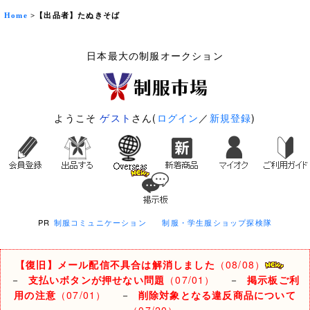
Home
>【出品者】たぬきそば
日本最大の制服オークション
ようこそ
ゲスト
さん(
ログイン
／
新規登録
)
PR
制服コミュニケーション
制服・学生服ショップ探検隊
【復旧】メール配信不具合は解消しました
（08/08）
－
支払いボタンが押せない問題
（07/01）
－
掲示板ご利
用の注意
（07/01）
－
削除対象となる違反商品について
（07/20）