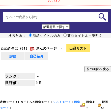
検索対象：
商品タイトルのみ
商品タイトル＋説明文
たぬきそば（81）
さんのページ
-
出品リスト
評価
自己紹介
ランク：
－
良評価：
0％
表示モード：[
タイトル&画像モード
|
リストモード
|
画像
画像あ
即買
モード
]
り
い