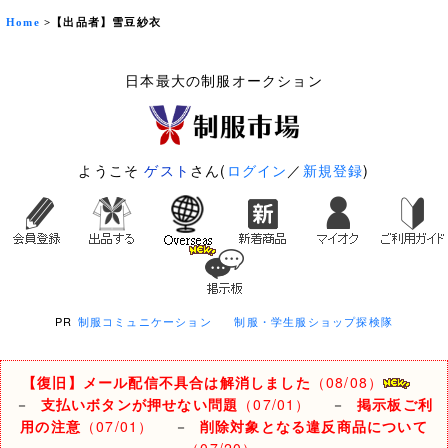
Home
>【出品者】雪豆紗衣
日本最大の制服オークション
ようこそ
ゲスト
さん(
ログイン
／
新規登録
)
PR
制服コミュニケーション
制服・学生服ショップ探検隊
【復旧】メール配信不具合は解消しました
（08/08）
－
支払いボタンが押せない問題
（07/01）
－
掲示板ご利
用の注意
（07/01）
－
削除対象となる違反商品について
（07/20）