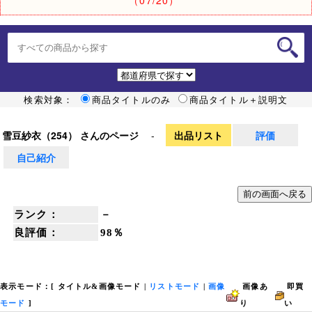
検索対象：
商品タイトルのみ
商品タイトル＋説明文
雪豆紗衣（254） さんのページ
-
出品リスト
評価
自己紹介
ランク：
－
良評価：
98％
表示モード：[
タイトル&画像モード
|
リストモード
|
画像
画像あ
即買
モード
]
り
い