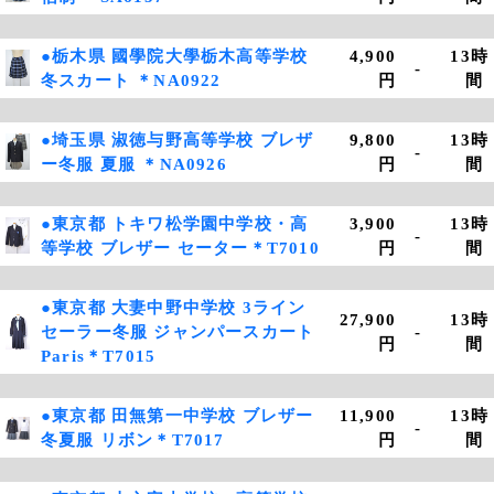
●栃木県 國學院大學栃木高等学校
4,900
13時
-
冬スカート ＊NA0922
円
間
●埼玉県 淑徳与野高等学校 ブレザ
9,800
13時
-
ー冬服 夏服 ＊NA0926
円
間
●東京都 トキワ松学園中学校・高
3,900
13時
-
等学校 ブレザー セーター＊T7010
円
間
●東京都 大妻中野中学校 3ライン
27,900
13時
セーラー冬服 ジャンパースカート
-
円
間
Paris＊T7015
●東京都 田無第一中学校 ブレザー
11,900
13時
-
冬夏服 リボン＊T7017
円
間