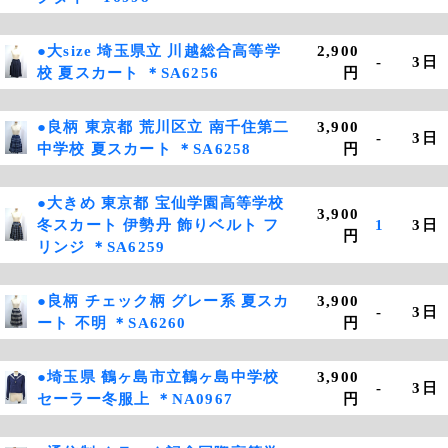
●大size 埼玉県立 川越総合高等学
2,900
-
3日
校 夏スカート ＊SA6256
円
●良柄 東京都 荒川区立 南千住第二
3,900
-
3日
中学校 夏スカート ＊SA6258
円
●大きめ 東京都 宝仙学園高等学校
3,900
冬スカート 伊勢丹 飾りベルト フ
1
3日
円
リンジ ＊SA6259
●良柄 チェック柄 グレー系 夏スカ
3,900
-
3日
ート 不明 ＊SA6260
円
●埼玉県 鶴ヶ島市立鶴ヶ島中学校
3,900
-
3日
セーラー冬服上 ＊NA0967
円