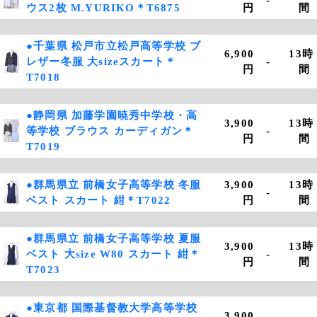
ウス2枚 M.YURIKO＊T6875
円
間
●千葉県 松戸市立松戸高等学校 ブ
6,900
13時
レザー冬服 大sizeスカート＊
-
円
間
T7018
●静岡県 加藤学園暁秀中学校・高
3,900
13時
等学校 ブラウス カーディガン＊
-
円
間
T7019
●群馬県立 前橋女子高等学校 冬服
3,900
13時
-
ベスト スカート 紺＊T7022
円
間
●群馬県立 前橋女子高等学校 夏服
3,900
13時
ベスト 大size W80 スカート 紺＊
-
円
間
T7023
●東京都 国際基督教大学高等学校
3,900