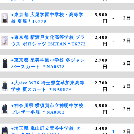
●東京都 広尾学園中学校・高等学
5,900
-
2日
校 夏服＊T6770
円
●東京都 新渡戸文化高等学校 ブラ
2,400
-
2日
ウス ポロシャツ ISETAN＊T6772
円
●東京都 星美学園小学校 冬ジャン
2,700
-
2日
パースカート ＊NA0878
円
●大size W76 埼玉県立草加東高等
2,700
-
2日
学校 夏スカート ＊NA0879
円
●神奈川県 横須賀市立神明中学校
5,900
-
2日
ブレザー冬服 ＊NA0883
円
●埼玉県 嵐山町立菅谷中学校 セー
3,400
1
2日