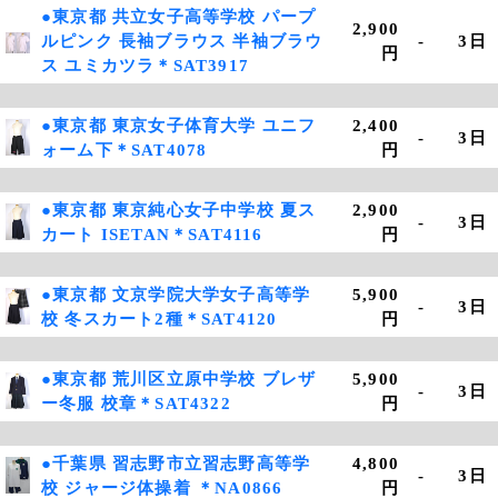
●東京都 共立女子高等学校 パープ
2,900
ルピンク 長袖ブラウス 半袖ブラウ
-
3日
円
ス ユミカツラ＊SAT3917
●東京都 東京女子体育大学 ユニフ
2,400
-
3日
ォーム下＊SAT4078
円
●東京都 東京純心女子中学校 夏ス
2,900
-
3日
カート ISETAN＊SAT4116
円
●東京都 文京学院大学女子高等学
5,900
-
3日
校 冬スカート2種＊SAT4120
円
●東京都 荒川区立原中学校 ブレザ
5,900
-
3日
ー冬服 校章＊SAT4322
円
●千葉県 習志野市立習志野高等学
4,800
-
3日
校 ジャージ体操着 ＊NA0866
円