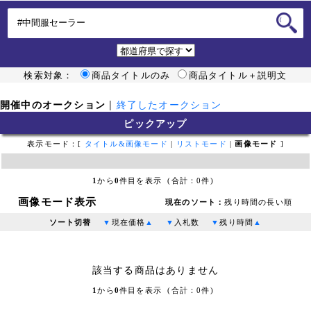
検索対象：
商品タイトルのみ
商品タイトル＋説明文
開催中のオークション
|
終了したオークション
ピックアップ
表示モード：[
タイトル&画像モード
|
リストモード
|
画像モード
]
1
から
0
件目を表示 (合計：0件)
画像モード表示
現在のソート：
残り時間の長い順
ソート切替
▼
現在価格
▲
▼
入札数
▼
残り時間
▲
該当する商品はありません
1
から
0
件目を表示 (合計：0件)