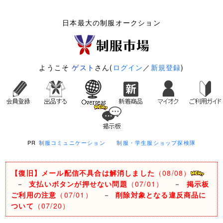
日本最大の制服オークション
ようこそ
ゲスト
さん(
ログイン
／
新規登録
)
PR
制服コミュニケーション
制服・学生服ショップ探検隊
【復旧】メール配信不具合は解消しました
（08/08）
－
支払いボタンが押せない問題
（07/01）
－
掲示板
ご利用の注意
（07/01）
－
削除対象となる違反商品に
ついて
（07/20）