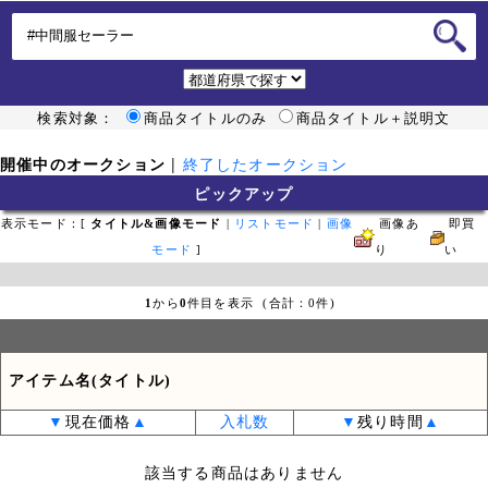
検索対象：
商品タイトルのみ
商品タイトル＋説明文
開催中のオークション
|
終了したオークション
ピックアップ
表示モード：[
タイトル&画像モード
|
リストモード
|
画像
画像あ
即買
モード
]
り
い
1
から
0
件目を表示 (合計：0件)
アイテム名(タイトル)
▼
現在価格
▲
入札数
▼
残り時間
▲
該当する商品はありません