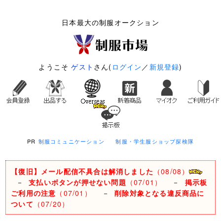
日本最大の制服オークション
ようこそ
ゲスト
さん(
ログイン
／
新規登録
)
PR
制服コミュニケーション
制服・学生服ショップ探検隊
【復旧】メール配信不具合は解消しました
（08/08）
－
支払いボタンが押せない問題
（07/01）
－
掲示板
ご利用の注意
（07/01）
－
削除対象となる違反商品に
ついて
（07/20）