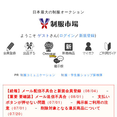
日本最大の制服オークション
ようこそ
ゲスト
さん(
ログイン
／
新規登録
)
PR
制服コミュニケーション
制服・学生服ショップ探検隊
【続報】メール配信不具合と新規会員登録
（08/04）
－
【重要 要確認】メール送信不具合
（08/01）
－
支払い
ボタンが押せない問題
（07/01）
－
掲示板ご利用の注
意
（07/01）
－
削除対象となる違反商品について
（07/20）