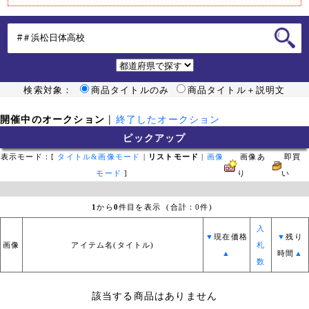
検索対象：
商品タイトルのみ
商品タイトル＋説明文
開催中のオークション
|
終了したオークション
ピックアップ
表示モード：[
タイトル&画像モード
|
リストモード
|
画像
画像あ
即買
モード
]
り
い
1
から
0
件目を表示 (合計：0件)
入
▼
現在価格
▼
残り
画像
アイテム名(タイトル)
札
▲
時間
▲
数
該当する商品はありません