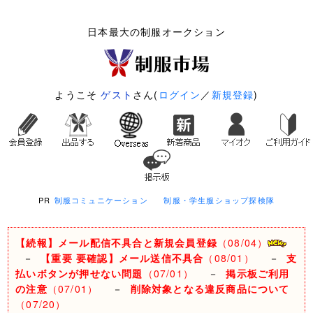
日本最大の制服オークション
ようこそ
ゲスト
さん(
ログイン
／
新規登録
)
PR
制服コミュニケーション
制服・学生服ショップ探検隊
【続報】メール配信不具合と新規会員登録
（08/04）
－
【重要 要確認】メール送信不具合
（08/01）
－
支
払いボタンが押せない問題
（07/01）
－
掲示板ご利用
の注意
（07/01）
－
削除対象となる違反商品について
（07/20）