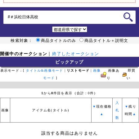
検索対象：
商品タイトルのみ
商品タイトル＋説明文
開催中のオークション
|
終了したオークション
ピックアップ
表示モード：[
タイトル&画像モード
|
リストモード
|
画像
画像あ
即買
モード
]
り
い
1
から
0
件目を表示 (合計：0件)
入
▼
現在価格
▼
残り
画像
アイテム名(タイトル)
札
▲
時間
▲
数
該当する商品はありません