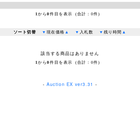
1
から
0
件目を表示 (合計：0件)
ソート切替
▼
現在価格
▲
▼
入札数
▼
残り時間
▲
該当する商品はありません
1
から
0
件目を表示 (合計：0件)
-
Auction EX ver3.31
-