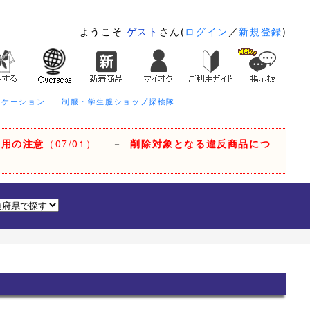
ようこそ
ゲスト
さん(
ログイン
／
新規登録
)
ニケーション
制服・学生服ショップ探検隊
利用の注意
（07/01）
－
削除対象となる違反商品につ