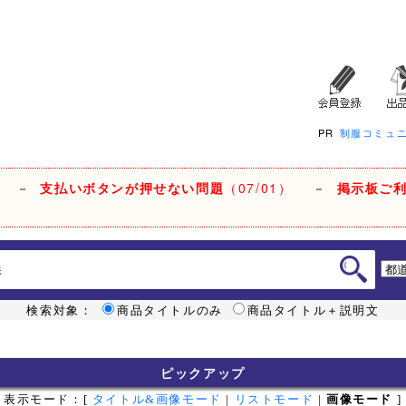
PR
制服コミュ
－
支払いボタンが押せない問題
（07/01）
－
掲示板ご
検索対象：
商品タイトルのみ
商品タイトル＋説明文
ピックアップ
表示モード：[
タイトル&画像モード
|
リストモード
|
画像モード
]