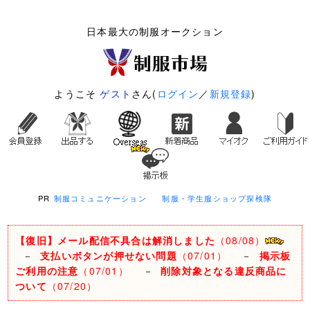
日本最大の制服オークション
ようこそ
ゲスト
さん(
ログイン
／
新規登録
)
PR
制服コミュニケーション
制服・学生服ショップ探検隊
【復旧】メール配信不具合は解消しました
（08/08）
－
支払いボタンが押せない問題
（07/01）
－
掲示板
ご利用の注意
（07/01）
－
削除対象となる違反商品に
ついて
（07/20）