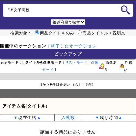
検索対象：
商品タイトルのみ
商品タイトル＋説明文
開催中のオークション
|
終了したオークション
ピックアップ
表示モード：[
タイトル&画像モード
|
リストモード
|
画像
画像あ
即買
モード
]
り
い
1
から
0
件目を表示 (合計：0件)
アイテム名(タイトル)
▼
現在価格
▲
入札数
▼
残り時間
▲
該当する商品はありません