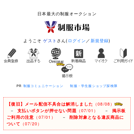
日本最大の制服オークション
ようこそ
ゲスト
さん(
ログイン
／
新規登録
)
PR
制服コミュニケーション
制服・学生服ショップ探検隊
【復旧】メール配信不具合は解消しました
（08/08）
－
支払いボタンが押せない問題
（07/01）
－
掲示板
ご利用の注意
（07/01）
－
削除対象となる違反商品に
ついて
（07/20）