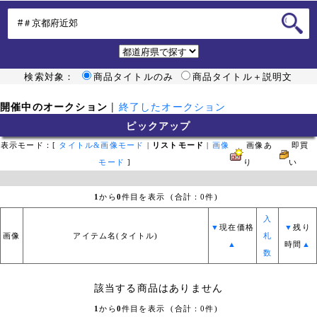
検索対象：
商品タイトルのみ
商品タイトル＋説明文
開催中のオークション
|
終了したオークション
ピックアップ
表示モード：[
タイトル&画像モード
|
リストモード
|
画像
画像あ
即買
モード
]
り
い
1
から
0
件目を表示 (合計：0件)
入
▼
現在価格
▼
残り
画像
アイテム名(タイトル)
札
▲
時間
▲
数
該当する商品はありません
1
から
0
件目を表示 (合計：0件)