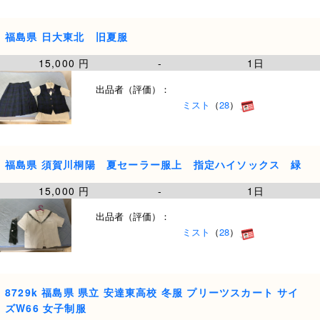
福島県 日大東北 旧夏服
15,000 円
-
1日
出品者（評価）：
ミスト
（
28
）
福島県 須賀川桐陽 夏セーラー服上 指定ハイソックス 緑
15,000 円
-
1日
出品者（評価）：
ミスト
（
28
）
8729k 福島県 県立 安達東高校 冬服 プリーツスカート サイ
ズW66 女子制服