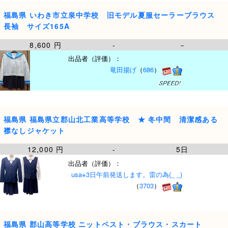
福島県 いわき市立泉中学校 旧モデル夏服セーラーブラウス
長袖 サイズ165A
8,600 円
-
－
出品者（評価）：
竜田揚げ
（
686
）
福島県 福島県立郡山北工業高等学校 ★ 冬中間 清潔感ある
襟なしジャケット
12,000 円
-
5日
出品者（評価）：
usa※3日午前発送します。雷の為(_ _)
（
3703
）
福島県 郡山高等学校 ニットベスト・ブラウス・スカート