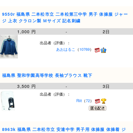
9550r 福島県 二本松市立 二本松第三中学 男子 体操服 ジャー
ジ 上衣 クラロン製 Ｍサイズ 記名刺繍
1,000 円
-
2日
出品者（評価）：
あおはるこ
（
10769
）
福島県 聖和学園高等学校 長袖ブラウス 靴下
3,500 円
-
3日
出品者（評価）：
Riit
（
72
）
8963k 福島県 二本松市立 安達中学 男子用 体操服 体操着 ジ