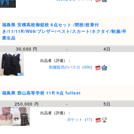
福島県 安積高校御舘校 8点セット /閉校/校章付
き/11/11R/W69/ブレザー/ベスト/スカート/ネクタイ/制服/卒
業生品
30,000 円
-
4日
出品者（評価）：
制服販売のパスカ
（
500
）
福島県 郡山高等学校 11R 9点 fullset
250,000 円
-
5日
出品者（評価）：
ポケット
（
17
）