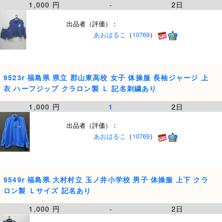
1,000 円
-
2日
出品者（評価）：
あおはるこ
（
10769
）
9523r 福島県 県立 郡山東高校 女子 体操服 長袖ジャージ 上
衣 ハーフジップ クラロン製 Ｌ 記名刺繍あり
1,000 円
1
2日
出品者（評価）：
あおはるこ
（
10769
）
9549r 福島県 大村村立 玉ノ井小学校 男子 体操服 上下 クラ
ロン製 Ｌサイズ 記名あり
1,000 円
-
2日