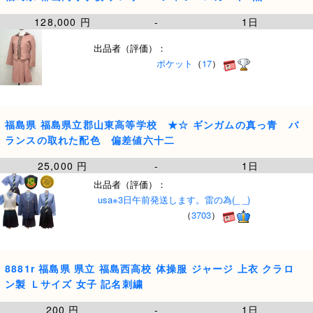
128,000 円
-
1日
出品者（評価）：
ポケット
（
17
）
福島県 福島県立郡山東高等学校 ★☆ ギンガムの真っ青 バ
ランスの取れた配色 偏差値六十二
25,000 円
-
1日
出品者（評価）：
usa※3日午前発送します。雷の為(_ _)
（
3703
）
8881r 福島県 県立 福島西高校 体操服 ジャージ 上衣 クラロ
ン製 Ｌサイズ 女子 記名刺繍
200 円
-
1日