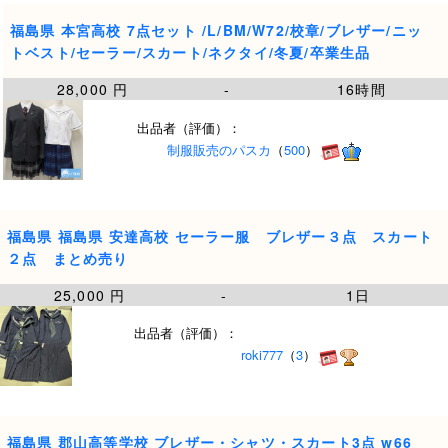
福島県 本宮高校 7点セット /L/BM/W72/校章/ブレザー/ニッ
トベスト/セーラー/スカート/ネクタイ/冬夏/卒業生品
28,000 円
-
16時間
出品者（評価）：
制服販売のパスカ
（
500
）
福島県 福島県 安達高校 セーラー服 ブレザー３点 スカート
２点 まとめ売り
25,000 円
-
1日
出品者（評価）：
roki777
（
3
）
福島県 郡山高等学校 ブレザー・シャツ・スカート3点 w66