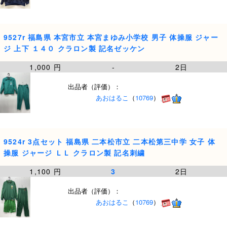
9527r 福島県 本宮市立 本宮まゆみ小学校 男子 体操服 ジャー
ジ 上下 １４０ クラロン製 記名ゼッケン
1,000 円
-
2日
出品者（評価）：
あおはるこ
（
10769
）
9524r 3点セット 福島県 二本松市立 二本松第三中学 女子 体
操服 ジャージ ＬＬ クラロン製 記名刺繍
1,100 円
3
2日
出品者（評価）：
あおはるこ
（
10769
）