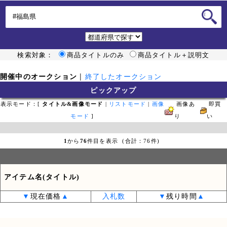
検索対象：
商品タイトルのみ
商品タイトル＋説明文
開催中のオークション
|
終了したオークション
ピックアップ
表示モード：[
タイトル&画像モード
|
リストモード
|
画像
画像あ
即買
モード
]
り
い
1
から
76
件目を表示 (合計：76件)
アイテム名(タイトル)
▼
現在価格
▲
入札数
▼
残り時間
▲