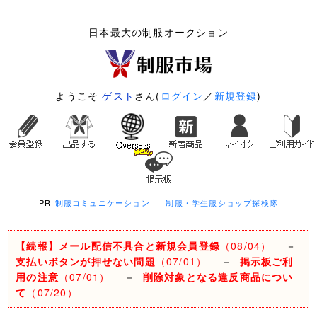
日本最大の制服オークション
ようこそ
ゲスト
さん(
ログイン
／
新規登録
)
PR
制服コミュニケーション
制服・学生服ショップ探検隊
【続報】メール配信不具合と新規会員登録
（08/04）
－
支払いボタンが押せない問題
（07/01）
－
掲示板ご利
用の注意
（07/01）
－
削除対象となる違反商品につい
て
（07/20）