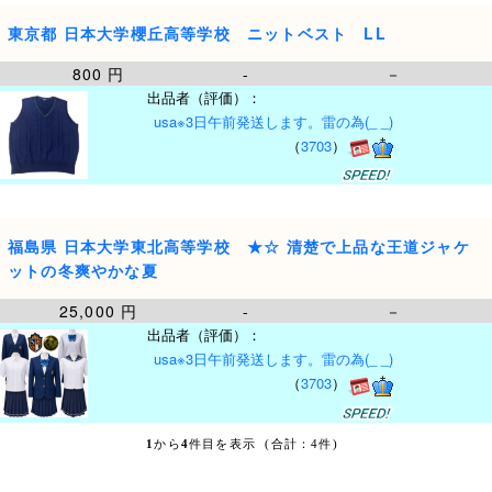
東京都 日本大学櫻丘高等学校 ニットベスト LL
800 円
-
－
出品者（評価）：
usa※3日午前発送します。雷の為(_ _)
（
3703
）
福島県 日本大学東北高等学校 ★☆ 清楚で上品な王道ジャケ
ットの冬爽やかな夏
25,000 円
-
－
出品者（評価）：
usa※3日午前発送します。雷の為(_ _)
（
3703
）
1
から
4
件目を表示 (合計：4件)