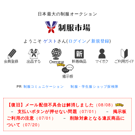
日本最大の制服オークション
ようこそ
ゲスト
さん(
ログイン
／
新規登録
)
PR
制服コミュニケーション
制服・学生服ショップ探検隊
【復旧】メール配信不具合は解消しました
（08/08）
－
支払いボタンが押せない問題
（07/01）
－
掲示板
ご利用の注意
（07/01）
－
削除対象となる違反商品に
ついて
（07/20）