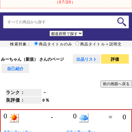
（07/20）
検索対象：
商品タイトルのみ
商品タイトル＋説明文
みーちゃん（新規） さんのページ
出品リスト
評価
自己紹介
ランク：
－
良評価：
0％
0
0
-
=
0
非常に良い／良い
非常に悪い／悪い