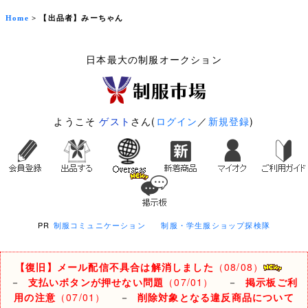
Home
> 【出品者】みーちゃん
日本最大の制服オークション
ようこそ
ゲスト
さん(
ログイン
／
新規登録
)
PR
制服コミュニケーション
制服・学生服ショップ探検隊
【復旧】メール配信不具合は解消しました
（08/08）
－
支払いボタンが押せない問題
（07/01）
－
掲示板ご利
用の注意
（07/01）
－
削除対象となる違反商品について