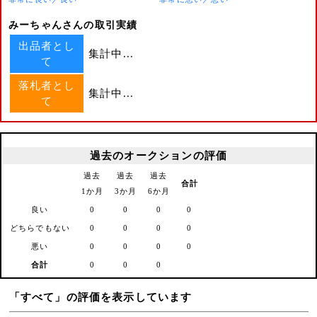
みーちゃんさんの取引実績
出品者とし
集計中...
て
落札者とし
集計中...
て
過去のオークションの評価
過去
過去
過去
合計
1か月
3か月
6か月
良い
0
0
0
0
どちらでもない
0
0
0
0
悪い
0
0
0
0
合計
0
0
0
「すべて」の評価を表示しています