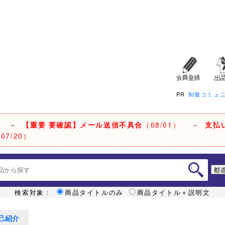
PR
制服コミュ
－
【重要 要確認】メール送信不具合
（08/01）
－
支払
07/20）
検索対象：
商品タイトルのみ
商品タイトル＋説明文
己紹介