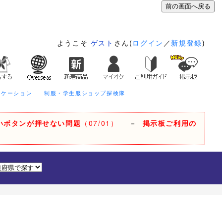
ようこそ
ゲスト
さん(
ログイン
／
新規登録
)
ニケーション
制服・学生服ショップ探検隊
いボタンが押せない問題
（07/01）
－
掲示板ご利用の