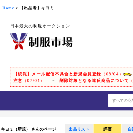
Home
> 【出品者】キヨミ
日本最大の制服オークション
【続報】メール配信不具合と新規会員登録
（08/04）
注意
（07/01）
－
削除対象となる違反商品について
（
キヨミ（新規） さんのページ
出品リスト
評価
自