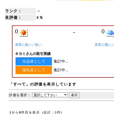
ランク：
－
良評価：
0％
0
0
-
非常に良い／良い
非常に悪い
キヨミさんの取引実績
出品者として
集計中...
落札者として
集計中...
「すべて」の評価を表示しています
評価を選択：
1
から
0
件目を表示 (合計：0件)