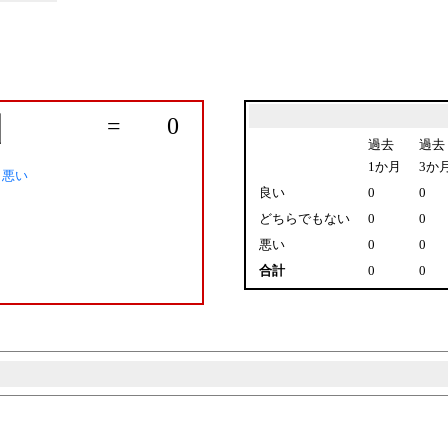
=
0
過去
過去
1か月
3か
／悪い
良い
0
0
どちらでもない
0
0
悪い
0
0
合計
0
0