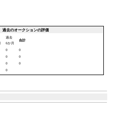
過去のオークションの評価
過去
合計
月
6か月
0
0
0
0
0
0
0