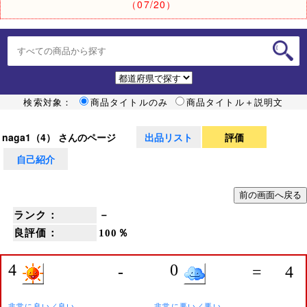
（07/20）
検索対象：
商品タイトルのみ
商品タイトル＋説明文
naga1（4） さんのページ
出品リスト
評価
自己紹介
ランク：
－
良評価：
100％
4
0
-
=
4
非常に良い／良い
非常に悪い／悪い