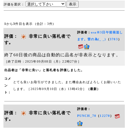
評価を選択：
1
から
3
件目を表示 (合計：3件)
評価者：
usa※3日午前発送し
評価：
非常に良い落札者で
ます。雷の為(_ _)
（
3703
）
す｡
終了60日後の商品は自動的に品名が非表示となります。
［終了日時：2025年09月08日（月）22時27分］
出品者は「非常に良い」と落札者を評価しました。
コメ
とても良いお取引ができました。また機会あればよろしくお願いいた
ン
します。［2025年09月10日（水）13時45分］
（最新）
ト：
評価者：
評価：
非常に良い落札者で
PUNCH_70
（
12270
）
す｡