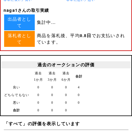
naga1さんの取引実績
出品者とし
集計中...
て
落札者とし
商品を落札後、平均
0.8日
でお支払いされ
て
ています。
過去のオークションの評価
過去
過去
過去
合計
1か月
3か月
6か月
良い
0
0
0
4
どちらでもない
0
0
0
0
悪い
0
0
0
0
合計
0
0
0
「すべて」の評価を表示しています