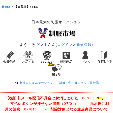
Home
> 【出品者】naga1
日本最大の制服オークション
ようこそ
ゲスト
さん(
ログイン
／
新規登録
)
PR
制服コミュニケーション
制服・学生服ショップ探検隊
【復旧】メール配信不具合は解消しました
（08/08）
－
支払いボタンが押せない問題
（07/01）
－
掲示板ご利
用の注意
（07/01）
－
削除対象となる違反商品について