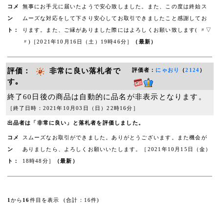
コメ
無事にお手元に届いたようで安心致しました。また、この度は終始ス
ン
ムーズな対応をして下さり安心してお取引できましたこと感謝してお
ト：
ります。また、ご縁がありました際にはよろしくお願い致します( 〃▽
〃)［2021年10月16日（土）19時46分］
（最新）
評価：
非常に良い落札者で
評価者：
にゃおり
（
2124
）
す｡
終了60日後の商品は自動的に品名が非表示となります。
［終了日時：2021年10月03日（日）22時16分］
出品者は「非常に良い」と落札者を評価しました。
コメ
スムーズなお取引ができました。ありがとうございます。また機会が
ン
ありましたら、よろしくお願いいたします。［2021年10月15日（金）
ト：
18時48分］
（最新）
1
から
16
件目を表示 (合計：16件)