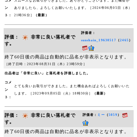
コメ
スムーズなお取引ができました。ありがとうございます。また機会が
ン
ありましたら、よろしくお願いいたします。［2024年06月05日（水）
ト：
21時36分］
（最新）
評価者：
評価：
非常に良い落札者で
sunshain_19630517
（
2465
）
す｡
終了60日後の商品は自動的に品名が非表示となります。
［終了日時：2023年08月31日（木）23時59分］
出品者は「非常に良い」と落札者を評価しました。
コメ
とても良いお取引ができました。また機会あればよろしくお願いいた
ン
します。［2023年09月05日（火）18時30分］
（最新）
ト：
評価：
非常に良い落札者で
評価者：
ミー
（
5059
）
す｡
終了60日後の商品は自動的に品名が非表示となります。