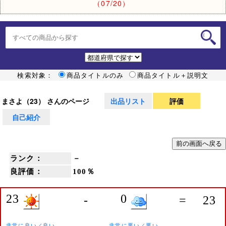
（07/20）
検索対象：
商品タイトルのみ
商品タイトル＋説明文
まさよ（23） さんのページ
出品リスト
評価
自己紹介
ランク：
－
良評価：
100％
23
0
-
=
23
非常に良い／良い
非常に悪い／悪い