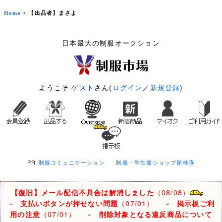
Home
> 【出品者】まさよ
日本最大の制服オークション
ようこそ
ゲスト
さん(
ログイン
／
新規登録
)
PR
制服コミュニケーション
制服・学生服ショップ探検隊
【復旧】メール配信不具合は解消しました
（08/08）
－
支払いボタンが押せない問題
（07/01）
－
掲示板ご利
用の注意
（07/01）
－
削除対象となる違反商品について