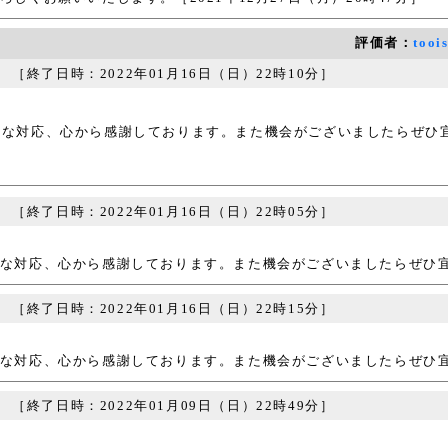
評価者：
tooi
。
［終了日時：2022年01月16日（日）22時10分］
対応、心から感謝しております。また機会がございましたらぜひ宜しく
。
［終了日時：2022年01月16日（日）22時05分］
対応、心から感謝しております。また機会がございましたらぜひ宜しく
。
［終了日時：2022年01月16日（日）22時15分］
対応、心から感謝しております。また機会がございましたらぜひ宜しく
。
［終了日時：2022年01月09日（日）22時49分］