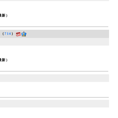
最新）
a
（
714
）
最新）