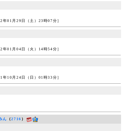
01月29日（土）23時07分］
01月04日（火）14時54分］
10月24日（日）01時33分］
みん
（
2716
）