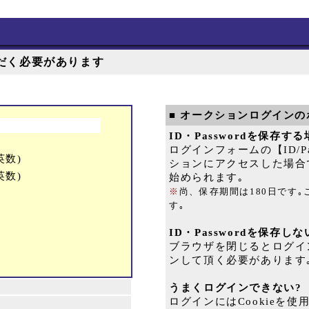
だく必要があります
■ オークションログインの
ID・Passwordを保存す
ログインフォームの【ID/
英数)
ションにアクセスした場合
英数)
始められます｡
※
尚、保存期間は180日です
す｡
ID・Passwordを保存し
ブラウザを閉じるとログイ
ンして頂く必要があります
うまくログインできない?
ログインにはCookieを使